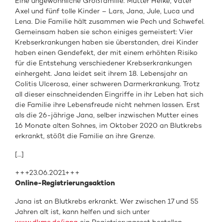
Eine ungewöhnliche Großfamilie. Mutter Heike, Vater
Axel und fünf tolle Kinder – Lars, Jana, Jule, Luca und
Lena. Die Familie hält zusammen wie Pech und Schwefel.
Gemeinsam haben sie schon einiges gemeistert: Vier
Krebserkrankungen haben sie überstanden, drei Kinder
haben einen Gendefekt, der mit einem erhöhten Risiko
für die Entstehung verschiedener Krebserkrankungen
einhergeht. Jana leidet seit ihrem 18. Lebensjahr an
Colitis Ulcerosa, einer schweren Darmerkrankung. Trotz
all dieser einschneidenden Eingriffe in ihr Leben hat sich
die Familie ihre Lebensfreude nicht nehmen lassen. Erst
als die 26-jährige Jana, selber inzwischen Mutter eines
16 Monate alten Sohnes, im Oktober 2020 an Blutkrebs
erkrankt, stößt die Familie an ihre Grenze.
[…]
+++23.06.2021+++
Online-Registrierungsaktion
Jana ist an Blutkrebs erkrankt. Wer zwischen 17 und 55
Jahren alt ist, kann helfen und sich unter