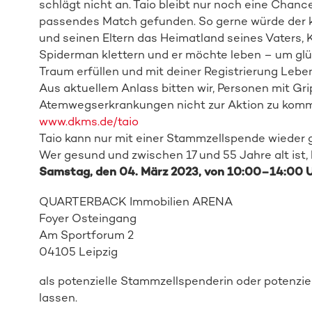
schlägt nicht an. Taio bleibt nur noch eine Chan
passendes Match gefunden. So gerne würde der k
und seinen Eltern das Heimatland seines Vaters, 
Spiderman klettern und er möchte leben – um glüc
Traum erfüllen und mit deiner Registrierung Lebe
Aus aktuellem Anlass bitten wir, Personen mit 
Atemwegserkrankungen nicht zur Aktion zu kommen
www.dkms.de/taio
Taio kann nur mit einer Stammzellspende wieder 
Wer gesund und zwischen 17 und 55 Jahre alt ist,
Samstag
, den
04. März
2023
,
von 10
:00
–
14
:00
QUARTERBACK Immobilien ARENA
Foyer Osteingang
Am Sportforum 2
04105 Leipzig
als
potenzielle Stammzellspenderin oder
potenzie
lassen.