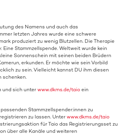
Spender:in werden
edeutung des Namens und auch das
mmer letzten Jahres wurde eine schwere
rk produziert zu wenig Blutzellen. Die Therapie
ce: Eine Stammzellspende. Weltweit wurde kein
leine Sonnenschein mit seinen beiden Brüdern
Kamerun, erkunden. Er möchte wie sein Vorbild
klich zu sein. Vielleicht kannst DU ihm diesen
n schenken.
n und sich unter
www.dkms.de/taio
ein
on passenden Stammzellspender:innen zu
registrieren zu lassen. Unter
www.dkms.de/taio
istrierungsaktion für Taio das Registrierungsset zu
ion über alle Kanäle und weiteren