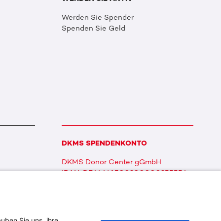
Werden Sie Spender
Spenden Sie Geld
DKMS SPENDENKONTO
DKMS Donor Center gGmbH
IBAN: DE64641500200000255556
BIC: SOLADES1TUB
uben Sie uns, ihre