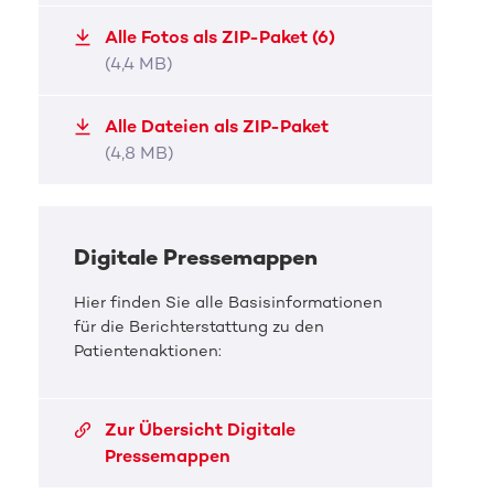
Taio mit seinem Vater im Krankenhaus.
Taio 
Alle Fotos als ZIP-Paket (6)
(4,4 MB)
JPG, 742,1 KB
JPG, 
Alle Dateien als ZIP-Paket
(4,8 MB)
Digitale Pressemappen
Hier finden Sie alle Basisinformationen
für die Berichterstattung zu den
Patientenaktionen:
Zur Übersicht Digitale
Pressemappen