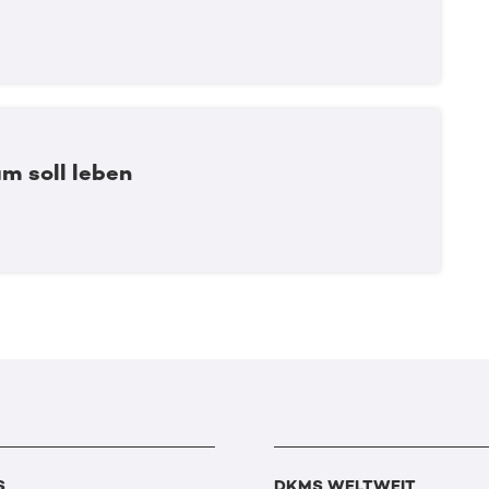
m soll leben
S
DKMS WELTWEIT