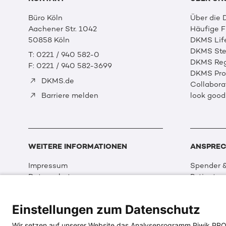
Büro Köln
Über die
Aachener Str. 1042
Häufige 
50858 Köln
DKMS Lif
DKMS Ste
T: 0221 / 940 582-0
DKMS Reg
F: 0221 / 940 582-3699
DKMS Prof
DKMS.de
Collabora
look good
Barriere melden
WEITERE INFORMATIONEN
ANSPREC
Impressum
Spender &
Datenschutz
Patienten
Disclaimer
Partner &
Cookie Einstellungen
Sport
Einstellungen zum Datenschutz
Erklärung zur Barrierefreiheit
Event
Medizin &
Wir setzen auf unserer Website das Analyseprogramm Piwik PRO An