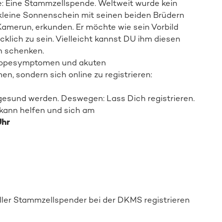
ce: Eine Stammzellspende. Weltweit wurde kein
Direkt zur Online-Aktion
leine Sonnenschein mit seinen beiden Brüdern
Kamerun, erkunden. Er möchte wie sein Vorbild
klich zu sein. Vielleicht kannst DU ihm diesen
n schenken.
Grippesymptomen und akuten
, sondern sich online zu registrieren:
gesund werden. Deswegen: Lass Dich registrieren.
 kann helfen und sich am
Uhr
ller Stammzellspender
bei de
r DKMS registrieren