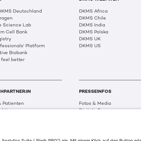
 DKMS Deutschland
DKMS Africa
Fragen
DKMS Chile
e Science Lab
DKMS India
m Cell Bank
DKMS Polska
istry
DKMS UK
essionals' Platform
DKMS US
tive Biobank
 feel better
HPARTNER:IN
PRESSEINFOS
 Patienten
Fotos & Media
aktionen
Digitale Pressemappen
 Netzwerk
Patientenaktionen
 Forschung
alytics Suite („Piwik PRO“) ein. Mit einem Klick auf den Button erla