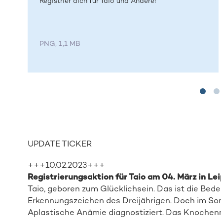
Registrier dich für Taio und Andere!
PNG, 1,1 MB
UPDATE TICKER
+++10.02.2023+++
Registrierungsaktion für Taio am 04. März in Lei
Taio, geboren zum Glücklichsein. Das ist die B
Erkennungszeichen des Dreijährigen. Doch im So
Aplastische Anämie diagnostiziert. Das Knochenma