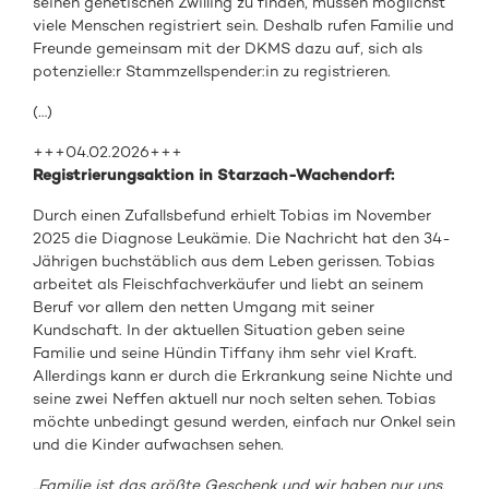
seinen genetischen Zwilling zu finden, müssen möglichst
viele Menschen registriert sein. Deshalb rufen Familie und
Freunde gemeinsam mit der DKMS dazu auf, sich als
potenzielle:r Stammzellspender:in zu registrieren.
(…)
+++04.02.2026+++
Registrierungsaktion in Starzach-Wachendorf:
Durch einen Zufallsbefund erhielt Tobias im November
2025 die Diagnose Leukämie. Die Nachricht hat den 34-
Jährigen buchstäblich aus dem Leben gerissen. Tobias
arbeitet als Fleischfachverkäufer und liebt an seinem
Beruf vor allem den netten Umgang mit seiner
Kundschaft. In der aktuellen Situation geben seine
Familie und seine Hündin Tiffany ihm sehr viel Kraft.
Allerdings kann er durch die Erkrankung seine Nichte und
seine zwei Neffen aktuell nur noch selten sehen. Tobias
möchte unbedingt gesund werden, einfach nur Onkel sein
und die Kinder aufwachsen sehen.
„Familie ist das größte Geschenk und wir haben nur uns.