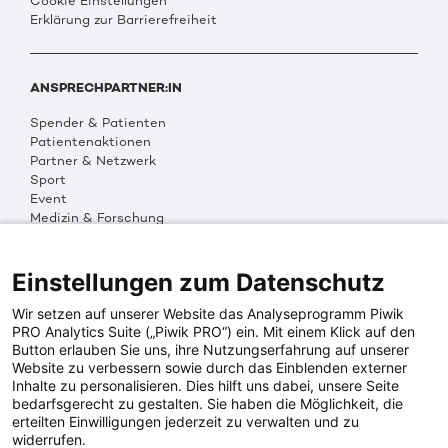
Cookie Einstellungen
Erklärung zur Barrierefreiheit
ANSPRECHPARTNER:IN
Spender & Patienten
Patientenaktionen
Partner & Netzwerk
Sport
Event
Medizin & Forschung
Organisation & Transparenz
DKMS Weltweit
Multimedia
Einstellungen zum Datenschutz
Social Media
Wir setzen auf unserer Website das Analyseprogramm Piwik
PRO Analytics Suite („Piwik PRO“) ein. Mit einem Klick auf den
Button erlauben Sie uns, ihre Nutzungserfahrung auf unserer
PRESSEINFOS
Website zu verbessern sowie durch das Einblenden externer
Inhalte zu personalisieren. Dies hilft uns dabei, unsere Seite
Fotos & Media
bedarfsgerecht zu gestalten. Sie haben die Möglichkeit, die
Digitale Pressemappen
erteilten Einwilligungen jederzeit zu verwalten und zu
Patientenaktionen
widerrufen.