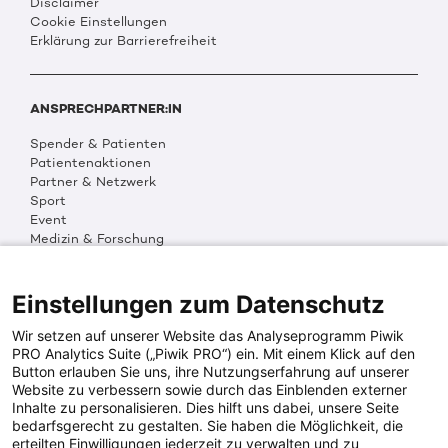
Disclaimer
Cookie Einstellungen
Erklärung zur Barrierefreiheit
ANSPRECHPARTNER:IN
Spender & Patienten
Patientenaktionen
Partner & Netzwerk
Sport
Event
Medizin & Forschung
Organisation & Transparenz
DKMS Weltweit
Multimedia
Einstellungen zum Datenschutz
Social Media
Wir setzen auf unserer Website das Analyseprogramm Piwik
PRO Analytics Suite („Piwik PRO“) ein. Mit einem Klick auf den
Button erlauben Sie uns, ihre Nutzungserfahrung auf unserer
PRESSEINFOS
Website zu verbessern sowie durch das Einblenden externer
Inhalte zu personalisieren. Dies hilft uns dabei, unsere Seite
Fotos & Media
bedarfsgerecht zu gestalten. Sie haben die Möglichkeit, die
Digitale Pressemappen
erteilten Einwilligungen jederzeit zu verwalten und zu