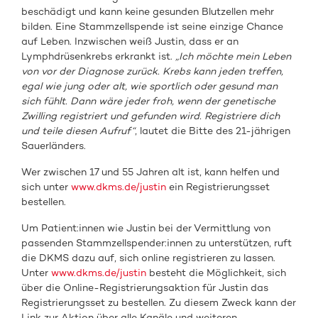
beschädigt und kann keine gesunden Blutzellen mehr
bilden. Eine Stammzellspende ist seine einzige Chance
auf Leben. Inzwischen weiß Justin, dass er an
Lymphdrüsenkrebs erkrankt ist.
„Ich möchte mein Leben
von vor der Diagnose zurück. Krebs kann jeden treffen,
egal wie jung oder alt, wie sportlich oder gesund man
sich fühlt. Dann wäre jeder froh, wenn der genetische
Zwilling registriert und gefunden wird. Registriere dich
und teile diesen Aufruf“
, lautet die Bitte des 21-jährigen
Sauerländers.
Wer zwischen 17 und 55 Jahren alt ist, kann helfen und
sich unter
www.dkms.de/justin
ein Registrierungsset
bestellen.
Um Patient:innen wie Justin bei der Vermittlung von
passenden Stammzellspender:innen zu unterstützen, ruft
die DKMS dazu auf, sich online registrieren zu lassen.
Unter
www.dkms.de/justin
besteht die Möglichkeit, sich
über die Online-Registrierungsaktion für Justin das
Registrierungsset zu bestellen. Zu diesem Zweck kann der
Link zur Aktion über alle Kanäle und weiteren