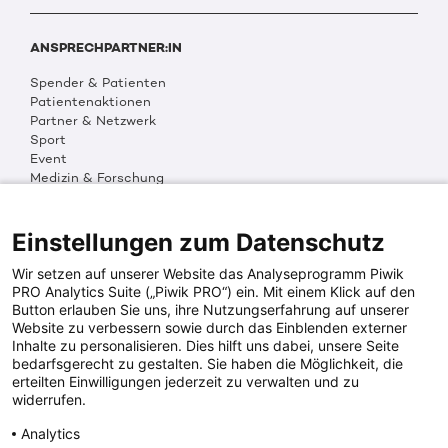
ANSPRECHPARTNER:IN
Spender & Patienten
Patientenaktionen
Partner & Netzwerk
Sport
Event
Medizin & Forschung
Organisation & Transparenz
DKMS Weltweit
Multimedia
Einstellungen zum Datenschutz
Social Media
Wir setzen auf unserer Website das Analyseprogramm Piwik
PRO Analytics Suite („Piwik PRO“) ein. Mit einem Klick auf den
Button erlauben Sie uns, ihre Nutzungserfahrung auf unserer
PRESSEINFOS
Website zu verbessern sowie durch das Einblenden externer
Inhalte zu personalisieren. Dies hilft uns dabei, unsere Seite
Fotos & Media
bedarfsgerecht zu gestalten. Sie haben die Möglichkeit, die
Digitale Pressemappen
erteilten Einwilligungen jederzeit zu verwalten und zu
Patientenaktionen
widerrufen.
Analytics