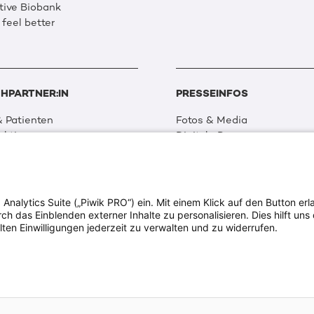
tive Biobank
 feel better
HPARTNER:IN
PRESSEINFOS
 Patienten
Fotos & Media
aktionen
Digitale Pressemappen
 Netzwerk
Patientenaktionen
 Forschung
alytics Suite („Piwik PRO“) ein. Mit einem Klick auf den Button erla
ion & Transparenz
 das Einblenden externer Inhalte zu personalisieren. Dies hilft uns 
tweit
lten Einwilligungen jederzeit zu verwalten und zu widerrufen.
ia
dia