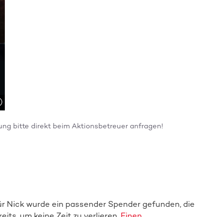
hung bitte direkt beim Aktionsbetreuer anfragen!
Spender:in werden
 Für Nick wurde ein passender Spender gefunden, die
its, um keine Zeit zu verlieren.
Einen