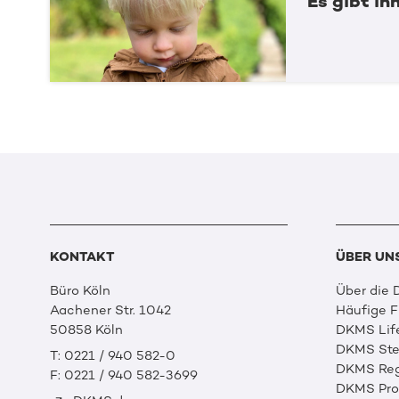
Es gibt ihn
KONTAKT
ÜBER UN
Büro Köln
Über die
Aachener Str. 1042
Häufige 
50858 Köln
DKMS Lif
DKMS Ste
T: 0221 / 940 582-0
DKMS Reg
F: 0221 / 940 582-3699
DKMS Prof