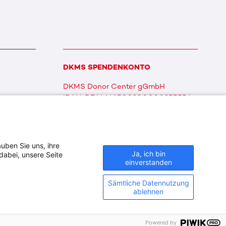
DKMS SPENDENKONTO
DKMS Donor Center gGmbH
IBAN: DE64641500200000255556
BIC: SOLADES1TUB
uben Sie uns, ihre
Ja, ich bin
dabei, unsere Seite
einverstanden
Sämtliche Datennutzung
ablehnen
Powered by