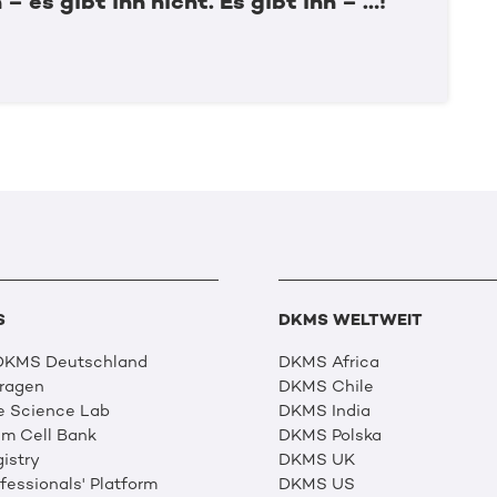
 – es gibt ihn nicht. Es gibt ihn – …!
S
DKMS WELTWEIT
 DKMS Deutschland
DKMS Africa
Fragen
DKMS Chile
e Science Lab
DKMS India
m Cell Bank
DKMS Polska
istry
DKMS UK
essionals' Platform
DKMS US