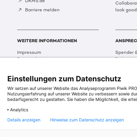
DKMS.de
Collabora
look good
Barriere melden
WEITERE INFORMATIONEN
ANSPREC
Impressum
Spender &
Datenschutz
Patienten
Disclaimer
Partner &
Cookie Einstellungen
Sport
Einstellungen zum Datenschutz
Erklärung zur Barrierefreiheit
Event
Medizin &
Wir setzen auf unserer Website das Analyseprogramm Piwik PRO An
Organisat
Nutzungserfahrung auf unserer Website zu verbessern sowie durch
DKMS Wel
bedarfsgerecht zu gestalten. Sie haben die Möglichkeit, die ertei
Multimed
Analytics
Social Me
Details anzeigen
Hinweise zum Datenschutz anzeigen