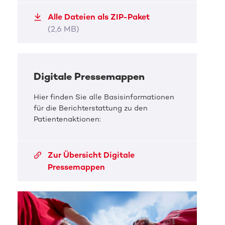
Alex ist Taekwondo-Sportler und -Lehrer.
Alex i
Alle Dateien als ZIP-Paket
JPG, 60,8 KB
JPG, 
(2,6 MB)
Digitale Pressemappen
Hier finden Sie alle Basisinformationen
für die Berichterstattung zu den
Patientenaktionen:
Zur Übersicht Digitale
Pressemappen