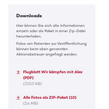
Downloads
Hier können Sie sich alle Informationen
einzeln oder als Paket in einer Zip-Datei
herunterladen.
Fotos von Patienten zur Veröffentlichung
können beim oben genannten
Aktionsbetreuer angefragt werden.
Flugblatt Wir kämpfen mit Alex
(PDF)
(210,5 KB)
DKMS Pressefoto
DKMS 
Alle Fotos als ZIP-Paket (10)
Wir kämpfen mit Alex
Wir
(2,4 MB)