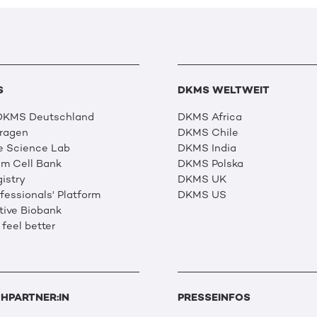
S
DKMS WELTWEIT
 DKMS Deutschland
DKMS Africa
Fragen
DKMS Chile
e Science Lab
DKMS India
m Cell Bank
DKMS Polska
istry
DKMS UK
essionals' Platform
DKMS US
tive Biobank
 feel better
HPARTNER:IN
PRESSEINFOS