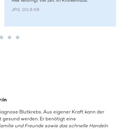
Alex verbringt viel Zeit im Krankenhaus.
JPG, 101,8 KB
:in
Diagnose Blutkrebs. Aus eigener Kraft kann der
Direkt zur Online-Aktion
t gesund werden. Er benötigt eine
Familie und Freunde sowie das schnelle Handeln