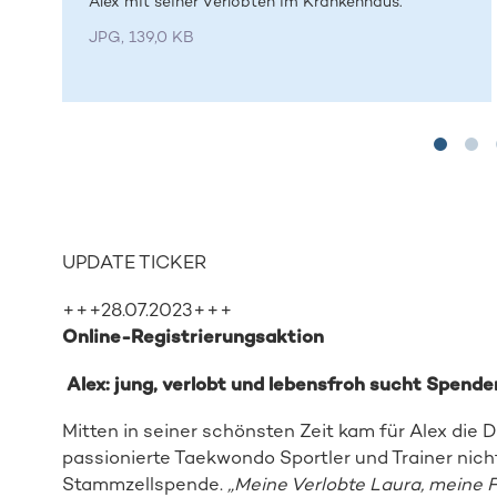
Alex mit seiner Verlobten im Krankenhaus.
JPG, 139,0 KB
UPDATE TICKER
+++28.07.2023+++
Online-Registrierungsaktion
Alex: jung, verlobt und lebensfroh sucht Spender
Mitten in seiner schönsten Zeit kam für Alex die 
passionierte Taekwondo Sportler und Trainer nich
Stammzellspende.
„Meine Verlobte Laura, meine 