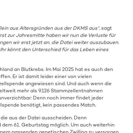
lein aus Altersgründen aus der DKMS aus“,
sagt
rst zur Jahresmitte haben wir nun die Verluste für
gen wir erst jetzt an, die Datei weiter auszubauen.
– Ihr könnt den Unterschied für das Leben eines
hland an Blutkrebs. Im Mai 2025 hat es auch den
fen. Er ist damit leider einer von vielen
mzellspende angewiesen sind. Und auch wenn die
eltweit mehr als 9.126 Stammzellentnahmen
unverzichtbar: Denn noch immer findet jeder
llspende benötigt, kein passendes Match.
 die aus der Datei ausscheiden. Denn
 dem 61. Geburtstag möglich. Um auch weiterhin
einem passenden genetischen Zwilling zu versorgen,