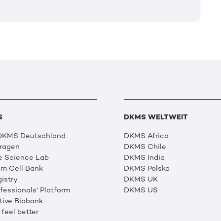
S
DKMS WELTWEIT
 DKMS Deutschland
DKMS Africa
Fragen
DKMS Chile
e Science Lab
DKMS India
m Cell Bank
DKMS Polska
istry
DKMS UK
essionals' Platform
DKMS US
tive Biobank
 feel better