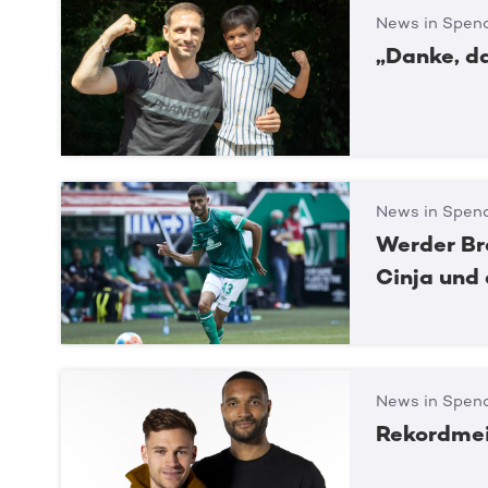
News in Spend
„Danke, d
News in Spend
Werder Br
Cinja und
News in Spend
Rekordmei