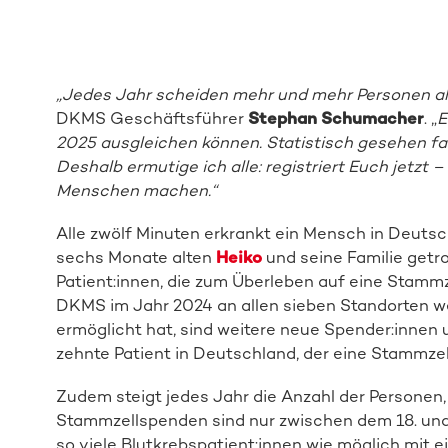
„Jedes Jahr scheiden mehr und mehr Personen al
DKMS Geschäftsführer
Stephan Schumacher
. „
E
2025 ausgleichen können. Statistisch gesehen fan
Deshalb ermutige ich alle: registriert Euch jetzt 
Menschen machen.“
Alle zwölf Minuten erkrankt ein Mensch in Deutsc
sechs Monate alten
Heiko
und seine Familie getrof
Patient:innen, die zum Überleben auf eine Stam
DKMS im Jahr 2024 an allen sieben Standorten w
ermöglicht hat, sind weitere neue Spender:innen 
zehnte Patient in Deutschland, der eine Stammze
Zudem steigt jedes Jahr die Anzahl der Personen,
Stammzellspenden sind nur zwischen dem 18. und
so viele Blutkrebspatient:innen wie möglich mit 