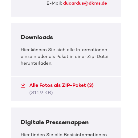
E-Mail:
ducardus@dkms.de
Downloads
DKMS Pressefoto
Hier können Sie sich alle Informationen
einzeln oder als Paket in einer Zip-Datei
Superheld:in für Baby Heiko
herunterladen.
gesucht
www.dkms.de/heiko
Alle Fotos als ZIP-Paket (3)
(811,9 KB)
JPG, 725,3 KB
Digitale Pressemappen
Hier finden Sie alle Basisinformationen