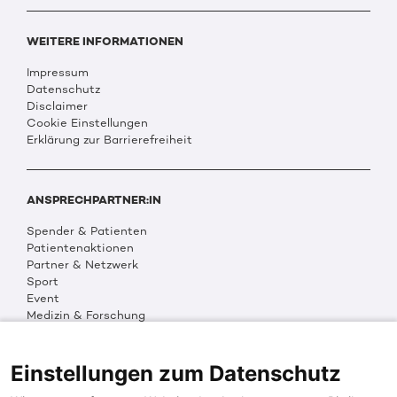
WEITERE INFORMATIONEN
Impressum
Datenschutz
Disclaimer
Cookie Einstellungen
Erklärung zur Barrierefreiheit
ANSPRECHPARTNER:IN
Spender & Patienten
Patientenaktionen
Partner & Netzwerk
Sport
Event
Medizin & Forschung
Organisation & Transparenz
DKMS Weltweit
Multimedia
Einstellungen zum Datenschutz
Social Media