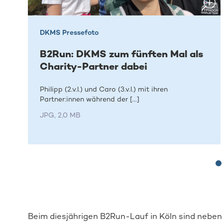
DKMS Pressefoto
B2Run: DKMS zum fünften Mal als
Charity-Partner dabei
Philipp (2.v.l.) und Caro (3.v.l.) mit ihren
Partner:innen während der [...]
JPG, 2,0 MB
Beim diesjährigen B2Run-Lauf in Köln sind neb