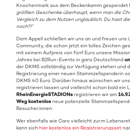
Knochenmark aus dem Beckenkamm gespendet hab
größten Geschenke überhaupt, wenn man die Chan
Vergleich zu dem Nutzen unglaublich. Du hast di
noch?!“
Dem Appell schließen wir uns an und freuen uns 
Community, die schon jetzt ein tolles Zeichen ges
mit seinem Aufpreis von fünf Euro unsere Mission
Jahres bei B2Run-Events in ganz Deutschland
un
der DKMS vollständig zur Verfügung stehen und da
Registrierung einer neuen Stammzellspenderin o
DKMS 40 Euro. Darüber hinaus wünschen wir uns vi
registrieren lassen und vielleicht schon bald ein
RheinEnergieSTADIONs
registrieren wir am
14.9
Weg kostenlos
neue potenzielle Stammzellspende
Besucher:innen.
Wer ebenfalls wie Caro vielleicht zur:m Lebensrett
kann sich
hier kostenlos ein Registrierungsset
nac