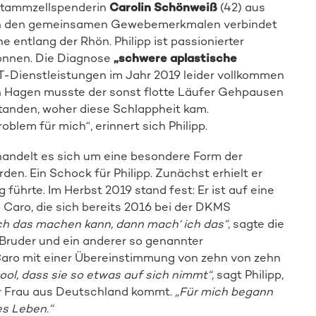
Stammzellspenderin
Carolin Schönweiß
(42) aus
ben den gemeinsamen Gewebemerkmalen verbindet
e entlang der Rhön. Philipp ist passionierter
gonnen. Die Diagnose
„schwere aplastische
-Dienstleistungen im Jahr 2019 leider vollkommen
n Hagen musste der sonst flotte Läufer Gehpausen
standen, woher diese Schlappheit kam.
oblem für mich“, erinnert sich Philipp.
andelt es sich um eine besondere Form der
rden. Ein Schock für Philipp. Zunächst erhielt er
g führte. Im Herbst 2019 stand fest: Er ist auf eine
aro, die sich bereits 2016 bei der DKMS
ch das machen kann, dann mach‘ ich das“,
sagte die
 Bruder und ein anderer so genannter
Caro mit einer Übereinstimmung von zehn von zehn
cool, dass sie so etwas auf sich nimmt“,
sagt Philipp,
er Frau aus Deutschland kommt.
„Für mich begann
es Leben.“