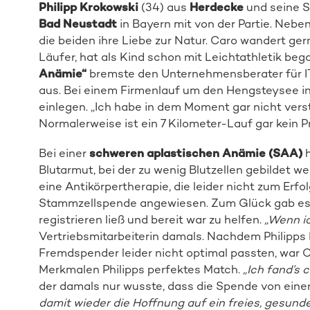
Philipp Krokowski
(34) aus
Herdecke
und seine 
Bad Neustadt
in Bayern mit von der Partie. Ne
die beiden ihre Liebe zur Natur. Caro wandert gern
Läufer, hat als Kind schon mit Leichtathletik be
Anämie“
bremste den Unternehmensberater für IT
aus. Bei einem Firmenlauf um den Hengsteysee i
einlegen. „Ich habe in dem Moment gar nicht ver
Normalerweise ist ein 7 Kilometer-Lauf gar kein Pr
Bei einer
schweren aplastischen Anämie (SAA)
h
Blutarmut, bei der zu wenig Blutzellen gebildet we
eine Antikörpertherapie, die leider nicht zum Erfol
Stammzellspende angewiesen. Zum Glück gab es C
registrieren ließ und bereit war zu helfen.
„Wenn i
Vertriebsmitarbeiterin damals. Nachdem Philipps
Fremdspender leider nicht optimal passten, war 
Merkmalen Philipps perfektes Match.
„Ich fand’s 
der damals nur wusste, dass die Spende von ein
damit wieder die Hoffnung auf ein freies, gesund