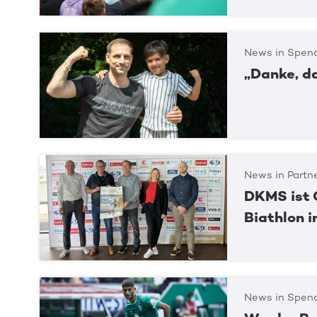
News in Spend
„Danke, d
News in Partn
DKMS ist 
Biathlon 
News in Spend