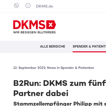
Skip to content
DKMS.de
ALLE BEREICHE
SPENDER & PATIENT
12. September 2023, News in Spender & Patienten
B2Run: DKMS zum fünft
Partner dabei
Stammzellempfänger Philipp mit s