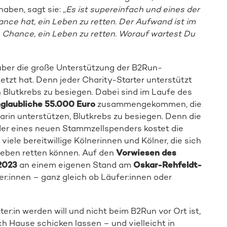
en, sagt sie: „
Es ist supereinfach und eines der
ce hat, ein Leben zu retten. Der Aufwand ist im
e Chance, ein Leben zu retten. Worauf wartest Du
über die große Unterstützung der B2Run-
etzt hat. Denn jeder Charity-Starter unterstützt
 Blutkrebs zu besiegen. Dabei sind im Laufe des
glaubliche 55.000 Euro
zusammengekommen, die
rin unterstützen, Blutkrebs zu besiegen. Denn die
der eines neuen Stammzellspenders kostet die
ele bereitwillige Kölnerinnen und Kölner, die sich
 Leben retten können. Auf den
Vorwiesen des
.2023
an einem eigenen Stand am
Oskar-Rehfeldt-
r:innen – ganz gleich ob Läufer:innen oder
er:in werden will und nicht beim B2Run vor Ort ist,
h Hause schicken lassen – und vielleicht in