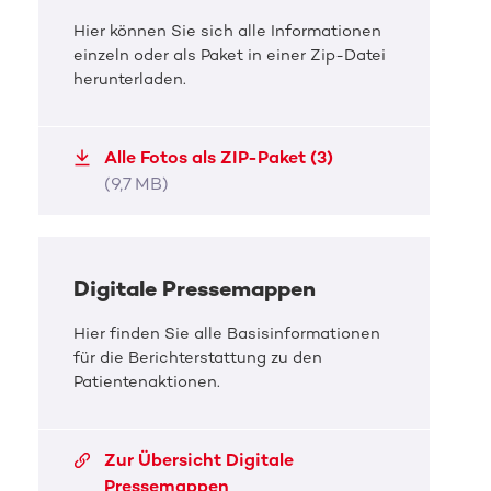
Hier können Sie sich alle Informationen
einzeln oder als Paket in einer Zip-Datei
DKMS Pressefoto
herunterladen.
B2Run: DKMS zum fünften Mal als
Charity-Partner dabei
Alle Fotos als ZIP-Paket (3)
(9,7 MB)
Carolin beim Wandern mit Hund Fiete.
JPG, 4,9 MB
Digitale Pressemappen
Hier finden Sie alle Basisinformationen
für die Berichterstattung zu den
Patientenaktionen.
Zur Übersicht Digitale
Pressemappen