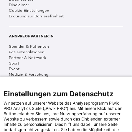
Disclaimer
Cookie Einstellungen
Erklärung zur Barrierefreiheit
ANSPRECHPARTNER:IN
Spender & Patienten
Patientenaktionen
Partner & Netzwerk
Sport
Event
Medizin & Forschung
Organisation & Transparenz
DKMS Weltweit
Multimedia
Einstellungen zum Datenschutz
Social Media
Wir setzen auf unserer Website das Analyseprogramm Piwik
PRO Analytics Suite („Piwik PRO“) ein. Mit einem Klick auf den
Button erlauben Sie uns, ihre Nutzungserfahrung auf unserer
PRESSEINFOS
Website zu verbessern sowie durch das Einblenden externer
Inhalte zu personalisieren. Dies hilft uns dabei, unsere Seite
Fotos & Media
bedarfsgerecht zu gestalten. Sie haben die Möglichkeit, die