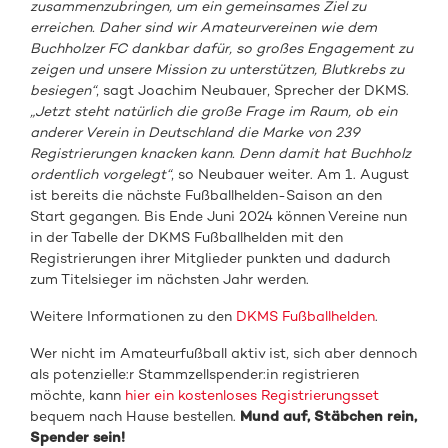
zusammenzubringen, um ein gemeinsames Ziel zu
erreichen. Daher sind wir Amateurvereinen wie dem
Buchholzer FC dankbar dafür, so großes Engagement zu
zeigen und unsere Mission zu unterstützen, Blutkrebs zu
besiegen“
, sagt Joachim Neubauer, Sprecher der DKMS.
„Jetzt steht natürlich die große Frage im Raum, ob ein
anderer Verein in Deutschland die Marke von 239
Registrierungen knacken kann. Denn damit hat Buchholz
ordentlich vorgelegt“
, so Neubauer weiter. Am 1. August
ist bereits die nächste Fußballhelden-Saison an den
Start gegangen. Bis Ende Juni 2024 können Vereine nun
in der Tabelle der DKMS Fußballhelden mit den
Registrierungen ihrer Mitglieder punkten und dadurch
zum Titelsieger im nächsten Jahr werden.
Weitere Informationen zu den
DKMS Fußballhelden
.
Wer nicht im Amateurfußball aktiv ist, sich aber dennoch
als potenzielle:r Stammzellspender:in registrieren
möchte, kann
hier ein kostenloses Registrierungsset
bequem nach Hause bestellen.
Mund auf, Stäbchen rein,
Spender sein!