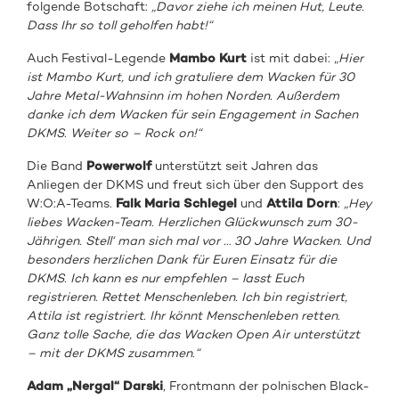
folgende Botschaft:
„Davor ziehe ich meinen Hut, Leute.
Dass
Ihr
so toll geholfen habt!“
Auch Festival-Legende
Mambo Kurt
ist mit dabei: „
Hier
ist Mambo Kurt, und ich gratuliere dem Wacken für 30
Jahre Metal-Wahnsinn im hohen Norden. Außerdem
danke ich dem Wacken für sein Engagement in Sachen
DKMS. Weiter so – Rock on!“
Die Band
Powerwolf
unterstützt seit Jahren das
Anliegen der DKMS und freut sich über den Support des
W:O:A-Teams.
Falk Maria Schlegel
und
Attila Dorn
:
„Hey
liebes Wacken-Team. Herzlichen Glückwunsch zum 30-
Jährigen. Stell‘ man sich mal vor … 30 Jahre Wacken. Und
besonders herzlichen Dank für Euren Einsatz für die
DKMS. Ich kann es nur empfehlen – lasst Euch
registrieren. Rettet Menschenleben. Ich bin registriert,
Attila ist registriert. Ihr könnt Menschenleben retten.
Ganz tolle Sache, die das Wacken Open Air unterstützt
– mit der DKMS zusammen.“
Adam „Nergal“ Darski
, Frontmann der polnischen Black-