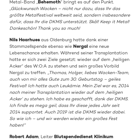
Metal-Band „
Behemoth
“ bringt es auf den Punkt.
„Glückwunsch Wacken – nicht nur dazu, dass Ihr das
größte Metalfestival weltweit seid, sondern insbesondere
dafür, dass Ihr die DKMS unterstützt.
Skål
! Keep it Metal!
Dankeschön! Thank you so much!
Nils Haarhues
aus Oldenburg hatte dank einer
Stammzellspende ebenso wie
Nergal
eine neue
Lebenschance erhalten. Während seiner Transplantation
hatte er sich zwei Ziele gesetzt: wieder auf dem „heiligen
Acker“ des W:O:A zu stehen und sein großes Vorbild
Nergal zu treffen.
„Thomas, Holger, liebes Wacken-Team,
auch von mir alles Gute zum 30. Geburtstag – geiles
Festival! Ich hatte auch Leukämie. Mein Ziel war es, 2014
nach meiner Transplantation wieder auf dem ‚heiligen
Acker‘ zu stehen. Ich habe es geschafft, dank der DKMS.
Ich finde es mega geil, dass Ihr diese jedes Jahr seit
2014 supportet. Auch 2019 ist die DKMS wieder dabei.
So wie ich – und wir werden wieder ein großes Fest
haben!“
Robert Adam
, Leiter
Blutspendedienst Klinikum