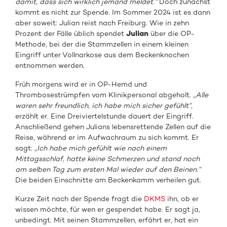
damit, dass sich wirklich jemand meldet.“
Doch zunächst
kommt es nicht zur Spende. Im Sommer 2024 ist es dann
aber soweit: Julian reist nach Freiburg. Wie in zehn
Prozent der Fälle üblich spendet
Julian
über die OP-
Methode, bei der die Stammzellen in einem kleinen
Eingriff unter Vollnarkose aus dem Beckenknochen
entnommen werden.
Früh morgens wird er in OP-Hemd und
Thrombosestrümpfen vom Klinikpersonal abgeholt.
„Alle
waren sehr freundlich, ich habe mich sicher gefühlt“
,
erzählt er. Eine Dreiviertelstunde dauert der Eingriff.
Anschließend gehen Julians lebensrettende Zellen auf die
Reise, während er im Aufwachraum zu sich kommt. Er
sagt:
„Ich habe mich gefühlt wie nach einem
Mittagsschlaf, hatte keine Schmerzen und stand noch
am selben Tag zum ersten Mal wieder auf den Beinen.“
Die beiden Einschnitte am Beckenkamm verheilen gut.
Kurze Zeit nach der Spende fragt die
DKMS
ihn, ob er
wissen möchte, für wen er gespendet habe. Er sagt ja,
unbedingt. Mit seinen Stammzellen, erfährt er, hat ein