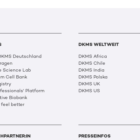
S
DKMS WELTWEIT
 DKMS Deutschland
DKMS Africa
Fragen
DKMS Chile
e Science Lab
DKMS India
m Cell Bank
DKMS Polska
istry
DKMS UK
essionals' Platform
DKMS US
tive Biobank
 feel better
HPARTNER:IN
PRESSEINFOS