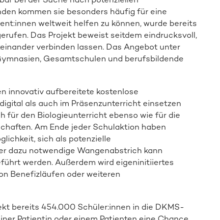
Spender:in werden
den kommen sie besonders häufig für eine
nt:innen weltweit helfen zu können, wurde bereits
erufen. Das Projekt beweist seitdem eindrucksvoll,
einander verbinden lassen. Das Angebot unter
n Gymnasien, Gesamtschulen und berufsbildende
n innovativ aufbereitete kostenlose
digital als auch im Präsenzunterricht einsetzen
 für den Biologieunterricht ebenso wie für die
nschaften. Am Ende jeder Schulaktion haben
ichkeit, sich als potenzielle
 Der dazu notwendige Wangenabstrich kann
führt werden. Außerdem wird eigeninitiiertes
on Benefizläufen oder weiteren
t bereits 454.000 Schüler:innen in die DKMS-
iner Patientin oder einem Patienten eine Chance