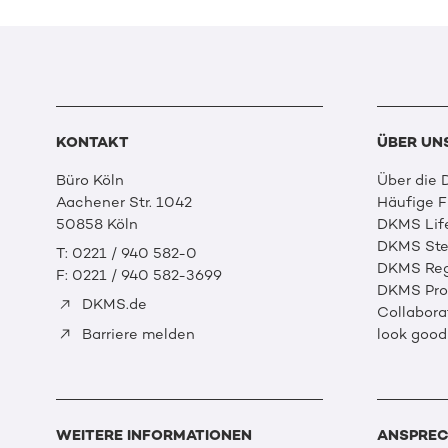
KONTAKT
ÜBER UN
Büro Köln
Über die
Aachener Str. 1042
Häufige 
50858 Köln
DKMS Lif
DKMS Ste
T: 0221 / 940 582-0
DKMS Reg
F: 0221 / 940 582-3699
DKMS Prof
DKMS.de
Collabora
look good
Barriere melden
WEITERE INFORMATIONEN
ANSPREC