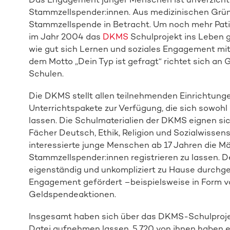
Stammzellspender:innen. Aus medizinischen Grün
Stammzellspende in Betracht. Um noch mehr Patie
im Jahr 2004 das
DKMS
Schulprojekt ins Leben g
wie gut sich Lernen und soziales Engagement mit
dem Motto „Dein Typ ist gefragt“ richtet sich a
Schulen.
Die DKMS stellt allen teilnehmenden Einrichtunge
Unterrichtspakete zur Verfügung, die sich sowohl 
lassen. Die Schulmaterialien der DKMS eignen sich
Fächer Deutsch, Ethik, Religion und Sozialwisse
interessierte junge Menschen ab 17 Jahren die Mögl
Stammzellspender:innen registrieren zu lassen.
eigenständig und unkompliziert zu Hause durchge
Engagement gefördert –beispielsweise in Form v
Geldspendeaktionen.
Insgesamt haben sich über das DKMS-Schulprojek
Datei aufnehmen lassen. 5.720 von ihnen haben e