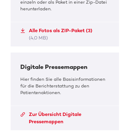
einzeln oder als Paket in einer Zip-Datei
herunterladen.
Alle Fotos als ZIP-Paket (3)
DKMS Pressefoto
(4,0 MB)
DKMS Schulprojekt
Bundesweit haben sich bis heute rund 2.000
Schulen im Kampf gegen Blutkrebs [...]
Digitale Pressemappen
JPG, 2,1 MB
Hier finden Sie alle Basisinformationen
für die Berichterstattung zu den
Patientenaktionen.
Zur Übersicht Digitale
Pressemappen