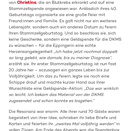
von
Christina
, die an Blutkrebs erkrankt und auf eine
Stammzellspende angewiesen war. Anlässlich ihres 40.
Geburtstags organsierte sie eine große Feier mit
Freund:innen und Familie. Es galt nicht nur ein weiteres
Lebensjahr, sondern auch ein anderes Datum zu feiern:
Ihren Stammzellgeburtstag. Und so beschloss sie, sich
keine Geschenke, sondern eine Geldspende für die DKMS
zu wünschen – für die Eppingerin eine echte
Herzensangelegenheit
„Ich habe jetzt nochmal doppelt
so lang gelebt, wie damals, bis zu meiner Diagnose“,
erzählt sie. Ihr erster Stammzellgeburtstag ist nun fast
20 Jahre her – sozusagen ein ganzes Leben bis zur
Volljährigkeit. Um das zu feiern, legte sie noch eine
Schippe drauf und machte kurzer Hand aus ihrer
Wunschliste eine Geldspende-Aktion:
„Das war wirklich
so leicht. Ich bekam das Material von der DKMS
zugesendet und schon konnte es losgehen.“
Die Resonanz war enorm: Alle ihrer rund 70 Gäste waren
begeistert von ihrer Idee, schrieben ihr liebe Briefe und
Karten und feierten ihr „
zweites Mal volljährig
werden“
in
vollen Zügen. Am Ende des Abends war die Spendenbox