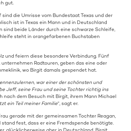
ch gut.
uf sind die Umrisse vom Bundestaat Texas und der
sch ist in Texas ein Mann und in Deutschland
en sind beide Länder durch eine schwarze Schleife,
Schleife steht in orangefarbenen Buchstaben
tolz und feiern diese besondere Verbindung. Fünf
l, unternehmen Radtouren, geben das eine oder
meklinik, wo Birgit damals gespendet hat.
kennenzulernen, war einer der schönsten und
Jeff, seine Frau und seine Tochter richtig ins
sich nach dem Besuch mit Birgit, ihrem Mann Michael
tzt ein Teil meiner Familie
“, sagt er.
e Frau gerade mit der gemeinsamen Tochter Reagan,
d stand fest, dass er eine Fremdspende benötigte.
, glücklicherweise aber in Deutschland, Birgit