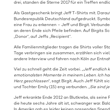
drei, standen die Sterne 2017 für ein Treffen endli
Als Gastgeschenk bringt Jeff T-Shirts mit. Dara
Bundesrepublik Deutschland aufgedruckt. Symboli
eine Frau zu erkennen – Jeff und Birgit. Verbund
an deren Ende sich Pfeile befinden. Auf Birgits 
„Donor“, auf Jeffs „Recipient“.
Alle Familienmitglieder tragen die Shirts voller S
Tage verbringen sie zusammen, erzählen sich vie
andere Interview und fahren nach Köln zur Entnah
Viel zu schnell geht die Zeit vorbei. „
Jeff endlich 
emotionalsten Momente in meinem Leben. Ich habe 
Herz geschlossen
“, sagt Birgit. Auch Jeff fühlt 
und Tochter Emily (15) eng verbunden. „
Sie sind je
Jeff erkrankte Ende 2012 an Blutkrebs, als sein
die heute sechs Jahre alt ist, schwanger war. Bal
In Amerika gab es leider keinen passenden Spender