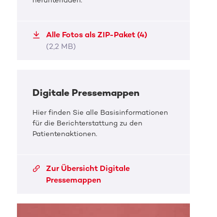
herunterladen.
Jeff meets Birgit
Jeff
Alle Fotos als ZIP-Paket (4)
v.l.n.r. Jeffs Frau Mandy, Jeff, Birgit, ihr Mann
Als G
(2,2 MB)
Michael. Vorne: Jeffs Tochter [...]
sind d
JPG, 746,6 KB
JPG, 
Digitale Pressemappen
Hier finden Sie alle Basisinformationen
für die Berichterstattung zu den
Patientenaktionen.
Zur Übersicht Digitale
Pressemappen