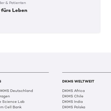
er & Patienten
 fürs Leben
S
DKMS WELTWEIT
 DKMS Deutschland
DKMS Africa
Fragen
DKMS Chile
e Science Lab
DKMS India
m Cell Bank
DKMS Polska