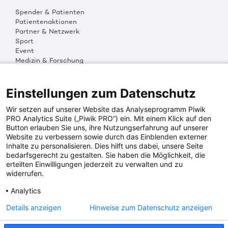
Spender & Patienten
Patientenaktionen
Partner & Netzwerk
Sport
Event
Medizin & Forschung
Organisation & Transparenz
DKMS Weltweit
Multimedia
Einstellungen zum Datenschutz
Social Media
Wir setzen auf unserer Website das Analyseprogramm Piwik
PRO Analytics Suite („Piwik PRO“) ein. Mit einem Klick auf den
Button erlauben Sie uns, ihre Nutzungserfahrung auf unserer
PRESSEINFOS
Website zu verbessern sowie durch das Einblenden externer
Inhalte zu personalisieren. Dies hilft uns dabei, unsere Seite
Fotos & Media
bedarfsgerecht zu gestalten. Sie haben die Möglichkeit, die
Digitale Pressemappen
erteilten Einwilligungen jederzeit zu verwalten und zu
Patientenaktionen
widerrufen.
Analytics
DKMS SPENDENKONTO
Details anzeigen
Hinweise zum Datenschutz anzeigen
DKMS Donor Center gGmbH