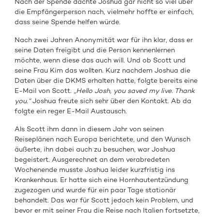
Nach der Spende dachte Joshua gar nicht so viel über
die Empfängerperson nach, vielmehr hoffte er einfach,
dass seine Spende helfen würde.
Nach zwei Jahren Anonymität war für ihn klar, dass er
seine Daten freigibt und die Person kennenlernen
möchte, wenn diese das auch will. Und ob Scott und
seine Frau Kim das wollten. Kurz nachdem Joshua die
Daten über die DKMS erhalten hatte, folgte bereits eine
E-Mail von Scott.
„Hello Josh, you saved my live. Thank
you.“
Joshua freute sich sehr über den Kontakt. Ab da
folgte ein reger E-Mail Austausch.
Als Scott ihm dann in diesem Jahr von seinen
Reiseplänen nach Europa berichtete, und den Wunsch
äußerte, ihn dabei auch zu besuchen, war Joshua
begeistert. Ausgerechnet an dem verabredeten
Wochenende musste Joshua leider kurzfristig ins
Krankenhaus. Er hatte sich eine Hornhautentzündung
zugezogen und wurde für ein paar Tage stationär
behandelt. Das war für Scott jedoch kein Problem, und
bevor er mit seiner Frau die Reise nach Italien fortsetzte,