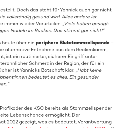
stellt. Doch das steht für Yannick auch gar nicht
ie vollständig gesund wird. Alles andere ist
e immer wieder Vorurteilen:
„Viele haben gesagt:
sigen Nadeln im Rücken. Das stimmt gar nicht!“
 heute über die
periphere Blutstammzellspende
–
t die alternative Entnahme aus dem Beckenkamm,
ist ein routinierter, sicherer Eingriff unter
terähnlicher Schmerz in der Region, der für ein
Daher ist Yannicks Botschaft klar:
„Habt keine
Patient:innen bedeutet es alles. Ein gesunder
en.“
rofikader des KSC bereits als Stammzellspender
eite Lebenschance ermöglicht. Der
 hat 2022 gezeigt, was es bedeutet, Verantwortung