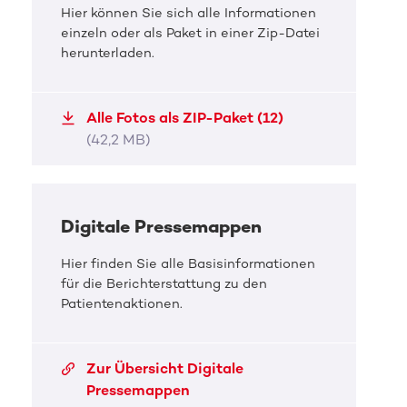
Hier können Sie sich alle Informationen
einzeln oder als Paket in einer Zip-Datei
herunterladen.
DKMS Pressefoto
DKMS 
Karlsruher SC sucht zukünftige
Karl
Alle Fotos als ZIP-Paket (12)
Lebensretter
Leb
(42,2 MB)
KSC-Innenverteidiger Marcel Franke während
Mehrer
seiner peripheren Stammzellentnahme [...]
potenz
JPG, 333,4 KB
PNG, 
Digitale Pressemappen
Hier finden Sie alle Basisinformationen
für die Berichterstattung zu den
Patientenaktionen.
Zur Übersicht Digitale
Pressemappen