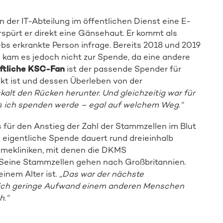
n der IT-Abteilung im öffentlichen Dienst eine E-
Spender:in werden
spürt er direkt eine Gänsehaut. Er kommt als
ebs erkrankte Person infrage. Bereits 2018 und 2019
kam es jedoch nicht zur Spende, da eine andere
ftliche KSC-Fan
ist der passende Spender für
kt ist und dessen Überleben von der
iskalt den Rücken herunter. Und gleichzeitig war für
ss ich spenden werde – egal auf welchem Weg.“
s für den Anstieg der Zahl der Stammzellen im Blut
eigentliche Spende dauert rund dreieinhalb
hmekliniken, mit denen die DKMS
 Seine Stammzellen gehen nach Großbritannien.
einem Alter ist.
„Das war der nächste
mich geringe Aufwand einem anderen Menschen
h.“