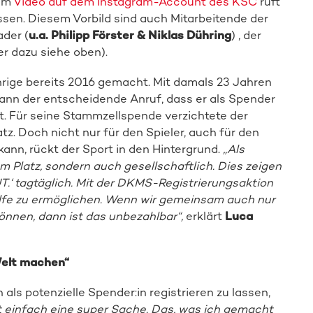
sem
Video auf dem Instagram-Account des KSC
ruft
assen. Diesem Vorbild sind auch Mitarbeitende der
der (
u.a. Philipp Förster & Niklas Dühring
) , der
r dazu siehe oben).
hrige bereits 2016 gemacht. Mit damals 23 Jahren
 dann der entscheidende Anruf, dass er als Spender
lft. Für seine Stammzellspende verzichtete der
tz. Doch nicht nur für den Spieler, auch für den
ann, rückt der Sport in den Hintergrund.
„Als
m Platz, sondern auch gesellschaftlich. Dies zeigen
.‘ tagtäglich. Mit der DKMS-Registrierungsaktion
ilfe zu ermöglichen. Wenn wir gemeinsam auch nur
nnen, dann ist das unbezahlbar“,
erklärt
Luca
 Welt machen“
als potenzielle Spender:in registrieren zu lassen,
t einfach eine super Sache. Das, was ich gemacht