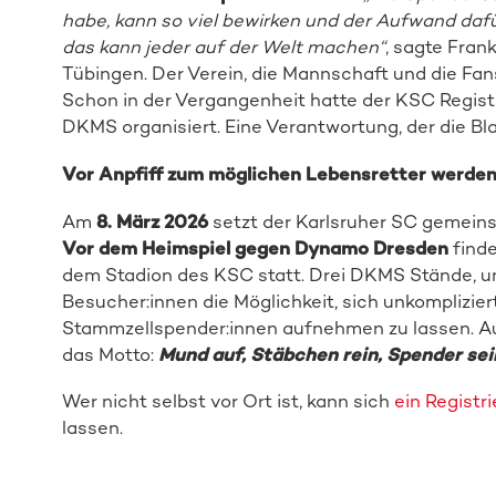
habe, kann so viel bewirken und der Aufwand dafür
das kann jeder auf der Welt machen“
, sagte Fran
Tübingen. Der Verein, die Mannschaft und die Fan
Schon in der Vergangenheit hatte der KSC Regis
DKMS organisiert. Eine Verantwortung, der die 
Vor Anpfiff zum möglichen Lebensretter werde
Am
8. März 2026
setzt der Karlsruher SC gemeins
Vor dem Heimspiel gegen Dynamo Dresden
find
dem Stadion des KSC statt. Drei DKMS Stände, un
Besucher:innen die Möglichkeit, sich unkomplizier
Stammzellspender:innen aufnehmen zu lassen. Auc
das Motto:
Mund auf, Stäbchen rein, Spender sei
Wer nicht selbst vor Ort ist, kann sich
ein Registr
lassen.