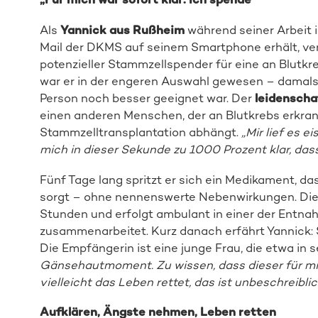
Als
Yannick aus Rußheim
während seiner Arbeit i
Mail der DKMS auf seinem Smartphone erhält, ver
potenzieller Stammzellspender für eine an Blutkr
war er in der engeren Auswahl gewesen – damals 
Person noch besser geeignet war. Der
leidenscha
einen anderen Menschen, der an Blutkrebs erkran
Stammzelltransplantation abhängt.
„Mir lief es e
mich in dieser Sekunde zu 1000 Prozent klar, da
Fünf Tage lang spritzt er sich ein Medikament, da
sorgt – ohne nennenswerte Nebenwirkungen. Die 
Stunden und erfolgt ambulant in einer der Entna
zusammenarbeitet. Kurz danach erfährt Yannick:
Die Empfängerin ist eine junge Frau, die etwa in s
Gänsehautmoment. Zu wissen, dass dieser für 
vielleicht das Leben rettet, das ist unbeschreiblic
Aufklären, Ängste nehmen, Leben retten