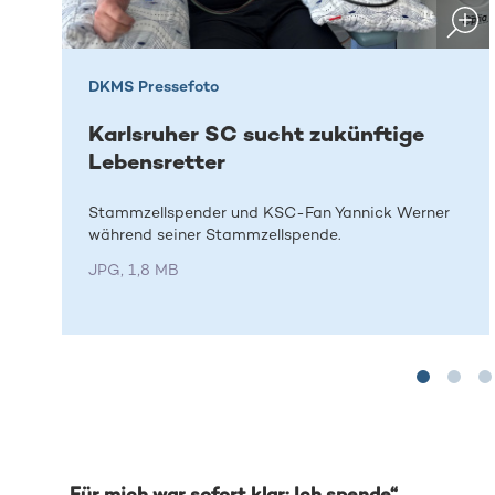
DKMS Pressefoto
Karlsruher SC sucht zukünftige
Lebensretter
Stammzellspender und KSC-Fan Yannick Werner
während seiner Stammzellspende.
JPG, 1,8 MB
„Für mich war sofort klar: Ich spende“