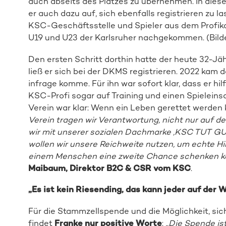
auch abseits des Platzes zu übernehmen. In die
er auch dazu auf, sich ebenfalls registrieren zu l
KSC-Geschäftsstelle und Spieler aus dem Profika
U19 und U23 der Karlsruher nachgekommen. (Bilde
Den ersten Schritt dorthin hatte der heute 32-Jä
ließ er sich bei der DKMS registrieren. 2022 kam
infrage komme. Für ihn war sofort klar, dass er hi
KSC-Profi sogar auf Training und einen Spieleinsa
Verein war klar: Wenn ein Leben gerettet werden k
Verein tragen wir Verantwortung, nicht nur auf de
wir mit unserer sozialen Dachmarke ‚KSC TUT GUT
wollen wir unsere Reichweite nutzen, um echte H
einem Menschen eine zweite Chance schenken kö
Maibaum, Direktor B2C & CSR vom KSC
.
„Es ist kein Riesending, das kann jeder auf der
Für die Stammzellspende und die Möglichkeit, sich 
findet
Franke nur positive Worte
:
„Die Spende is