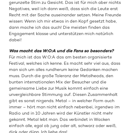
gerunzelte Stirn zu Gesicht. Das ist für mich aber nichts
Negatives, weil ich dann weiß, dass sich die Leute erst
Recht mit der Sache auseinander setzen. Meine Freunde
wissen: Wenn ich mir etwas in den Kopf gesetzt habe,
dann mache ich das auch! Die meisten finden das
Engagement klasse und unterstützen mich natürlich
dabei!
Was macht das W:O:A und die Fans so besonders?
Für mich ist das W:O:A das am besten organisierte
Festival, welches ich kenne. Es macht sehr viel aus, dass
man sich um alles rundherum keine Gedanken machen
muss. Durch die große Toleranz der Metalheads, den
bunten internationalen Mix der Besucher und die
gemeinsame Liebe zur Musik kommt einfach eine
unvergleichbare Stimmung auf. Diesen Zusammenhalt
gibt es sonst nirgends. Metal – in welcher Form auch
immer – hört man nicht einfach nebenbei, irgendwo im
Radio und in 10 Jahren wird der Künstler nicht mehr
gekannt. Metal lebt man. Das verbindet in Wacken
einfach alle, egal ob jung oder alt, schwarz oder weiß,
dick oder dünn. Ich liebe das!