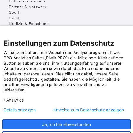
Patientenaktionen
Partner & Netzwerk
Sport
Event
Medizin & Forschung
Organisation & Transparenz
DKMS Weltweit
Multimedia
Einstellungen zum Datenschutz
Social Media
Wir setzen auf unserer Website das Analyseprogramm Piwik
PRO Analytics Suite („Piwik PRO“) ein. Mit einem Klick auf den
Button erlauben Sie uns, ihre Nutzungserfahrung auf unserer
PRESSEINFOS
Website zu verbessern sowie durch das Einblenden externer
Inhalte zu personalisieren. Dies hilft uns dabei, unsere Seite
Fotos & Media
bedarfsgerecht zu gestalten. Sie haben die Möglichkeit, die
Digitale Pressemappen
erteilten Einwilligungen jederzeit zu verwalten und zu
Patientenaktionen
widerrufen.
Analytics
DKMS SPENDENKONTO
Details anzeigen
Hinweise zum Datenschutz anzeigen
DKMS Donor Center gGmbH
Ja, ich bin einverstanden
IBAN: DE64641500200000255556
BIC: SOLADES1TUB