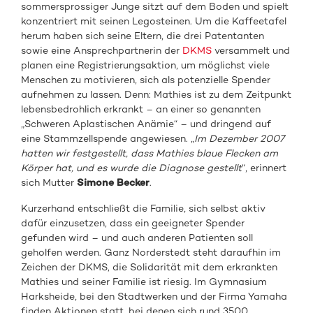
sommersprossiger Junge sitzt auf dem Boden und spielt
konzentriert mit seinen Legosteinen. Um die Kaffeetafel
herum haben sich seine Eltern, die drei Patentanten
sowie eine Ansprechpartnerin der
DKMS
versammelt und
planen eine Registrierungsaktion, um möglichst viele
Menschen zu motivieren, sich als potenzielle Spender
aufnehmen zu lassen. Denn: Mathies ist zu dem Zeitpunkt
lebensbedrohlich erkrankt – an einer so genannten
„Schweren Aplastischen Anämie“ – und dringend auf
eine Stammzellspende angewiesen. „
Im Dezember 2007
hatten wir festgestellt, dass Mathies blaue Flecken am
Körper hat, und es wurde die Diagnose gestellt
“, erinnert
sich Mutter
Simone Becker
.
Kurzerhand entschließt die Familie, sich selbst aktiv
dafür einzusetzen, dass ein geeigneter Spender
gefunden wird – und auch anderen Patienten soll
geholfen werden. Ganz Norderstedt steht daraufhin im
Zeichen der DKMS, die Solidarität mit dem erkrankten
Mathies und seiner Familie ist riesig. Im Gymnasium
Harksheide, bei den Stadtwerken und der Firma Yamaha
finden Aktionen statt, bei denen sich rund 3500