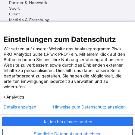
Partner & Netzwerk
Sport
Event
Medizin & Forschung
Organisation & Transparenz
DKMS Weltweit
Multimedia
Einstellungen zum Datenschutz
Social Media
Wir setzen auf unserer Website das Analyseprogramm Piwik
PRO Analytics Suite („Piwik PRO“) ein. Mit einem Klick auf den
Button erlauben Sie uns, ihre Nutzungserfahrung auf unserer
PRESSEINFOS
Website zu verbessern sowie durch das Einblenden externer
Inhalte zu personalisieren. Dies hilft uns dabei, unsere Seite
Fotos & Media
bedarfsgerecht zu gestalten. Sie haben die Möglichkeit, die
Digitale Pressemappen
erteilten Einwilligungen jederzeit zu verwalten und zu
Patientenaktionen
widerrufen.
Analytics
DKMS SPENDENKONTO
Details anzeigen
Hinweise zum Datenschutz anzeigen
DKMS Donor Center gGmbH
Ja, ich bin einverstanden
IBAN: DE64641500200000255556
BIC: SOLADES1TUB
Sämtliche Datennutzung ablehnen