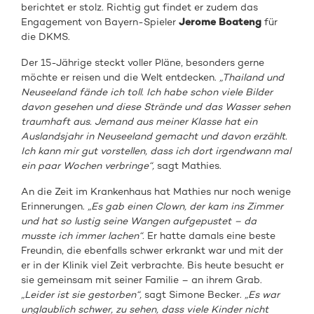
berichtet er stolz. Richtig gut findet er zudem das
Engagement von Bayern-Spieler
Jerome Boateng
für
die DKMS.
Der 15-Jährige steckt voller Pläne, besonders gerne
möchte er reisen und die Welt entdecken.
„
Thailand und
Neuseeland fände ich toll. Ich habe schon viele Bilder
davon gesehen und diese Strände und das Wasser sehen
traumhaft aus. Jemand aus meiner Klasse hat ein
Auslandsjahr in Neuseeland gemacht und davon erzählt.
Ich kann mir gut vorstellen, dass ich dort irgendwann mal
ein paar Wochen verbringe“,
sagt Mathies.
An die Zeit im Krankenhaus hat Mathies nur noch wenige
Erinnerungen.
„Es gab einen Clown, der kam ins Zimmer
und hat so lustig seine Wangen aufgepustet – da
musste ich immer lachen“.
Er hatte damals eine beste
Freundin, die ebenfalls schwer erkrankt war und mit der
er in der Klinik viel Zeit verbrachte. Bis heute besucht er
sie gemeinsam mit seiner Familie – an ihrem Grab.
„Leider ist sie gestorben“,
sagt Simone Becker.
„Es war
unglaublich schwer, zu sehen, dass viele Kinder nicht