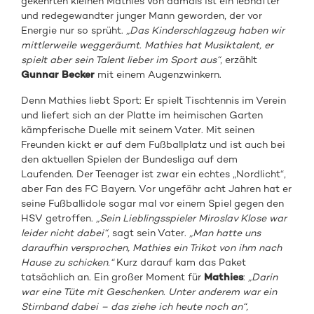
gekehrten kleinen Mathies von damals ist ein lebhafter
und redegewandter junger Mann geworden, der vor
Energie nur so sprüht.
„Das Kinderschlagzeug haben wir
mittlerweile weggeräumt.
Mathies hat Musiktalent, er
spielt aber sein Talent lieber im Sport aus“
, erzählt
Gunnar Becker
mit einem Augenzwinkern.
Denn Mathies liebt Sport: Er spielt Tischtennis im Verein
und liefert sich an der Platte im heimischen Garten
kämpferische Duelle mit seinem Vater. Mit seinen
Freunden kickt er auf dem Fußballplatz und ist auch bei
den aktuellen Spielen der Bundesliga auf dem
Laufenden. Der Teenager ist zwar ein echtes „Nordlicht“,
aber Fan des FC Bayern. Vor ungefähr acht Jahren hat er
seine Fußballidole sogar mal vor einem Spiel gegen den
HSV getroffen.
„Sein Lieblingsspieler Miroslav Klose war
leider nicht dabei“
, sagt sein Vater.
„Man hatte uns
daraufhin versprochen, Mathies
ein Trikot von ihm nach
Hause zu schicken.“
Kurz darauf kam das Paket
tatsächlich an. Ein großer Moment für
Mathies
:
„Darin
war eine Tüte mit Geschenken. Unter anderem war ein
Stirnband dabei – das ziehe ich heute noch an“,