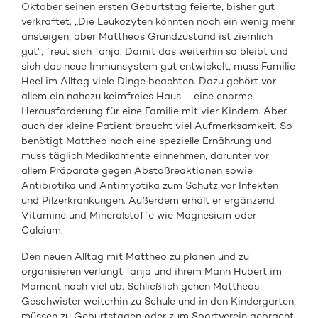
Oktober seinen ersten Geburtstag feierte, bisher gut
verkraftet. „Die Leukozyten könnten noch ein wenig mehr
ansteigen, aber Mattheos Grundzustand ist ziemlich
gut“, freut sich Tanja. Damit das weiterhin so bleibt und
sich das neue Immunsystem gut entwickelt, muss Familie
Heel im Alltag viele Dinge beachten. Dazu gehört vor
allem ein nahezu keimfreies Haus – eine enorme
Herausforderung für eine Familie mit vier Kindern. Aber
auch der kleine Patient braucht viel Aufmerksamkeit. So
benötigt Mattheo noch eine spezielle Ernährung und
muss täglich Medikamente einnehmen, darunter vor
allem Präparate gegen Abstoßreaktionen sowie
Antibiotika und Antimyotika zum Schutz vor Infekten
und Pilzerkrankungen. Außerdem erhält er ergänzend
Vitamine und Mineralstoffe wie Magnesium oder
Calcium.
Den neuen Alltag mit Mattheo zu planen und zu
organisieren verlangt Tanja und ihrem Mann Hubert im
Moment noch viel ab. Schließlich gehen Mattheos
Geschwister weiterhin zu Schule und in den Kindergarten,
müssen zu Geburtstagen oder zum Sportverein gebracht