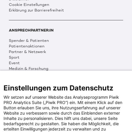
Cookie Einstellungen
Erklärung zur Barrierefreiheit
ANSPRECHPARTNER:IN
Spender & Patienten
Patientenaktionen
Partner & Netzwerk
Sport
Event
Medizin & Forschung
Organisation & Transparenz
DKMS Weltweit
Multimedia
Einstellungen zum Datenschutz
Social Media
Wir setzen auf unserer Website das Analyseprogramm Piwik
PRO Analytics Suite („Piwik PRO“) ein. Mit einem Klick auf den
Button erlauben Sie uns, ihre Nutzungserfahrung auf unserer
PRESSEINFOS
Website zu verbessern sowie durch das Einblenden externer
Inhalte zu personalisieren. Dies hilft uns dabei, unsere Seite
Fotos & Media
bedarfsgerecht zu gestalten. Sie haben die Möglichkeit, die
Digitale Pressemappen
erteilten Einwilligungen jederzeit zu verwalten und zu