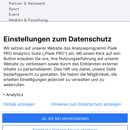
Partner & Netzwerk
Sport
Event
Medizin & Forschung
Organisation & Transparenz
DKMS Weltweit
Multimedia
Einstellungen zum Datenschutz
Social Media
Wir setzen auf unserer Website das Analyseprogramm Piwik
PRO Analytics Suite („Piwik PRO“) ein. Mit einem Klick auf den
Button erlauben Sie uns, ihre Nutzungserfahrung auf unserer
PRESSEINFOS
Website zu verbessern sowie durch das Einblenden externer
Inhalte zu personalisieren. Dies hilft uns dabei, unsere Seite
Fotos & Media
bedarfsgerecht zu gestalten. Sie haben die Möglichkeit, die
Digitale Pressemappen
erteilten Einwilligungen jederzeit zu verwalten und zu
Patientenaktionen
widerrufen.
Analytics
DKMS SPENDENKONTO
Details anzeigen
Hinweise zum Datenschutz anzeigen
DKMS Donor Center gGmbH
Ja, ich bin einverstanden
IBAN: DE64641500200000255556
BIC: SOLADES1TUB
Sämtliche Datennutzung ablehnen