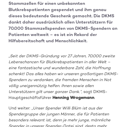
Stammzellen für einen unbekannten
Blutkrebspatienten gespendet und ihm genau
dieses bedeutende Geschenk gemacht. Die DKMS
dankt daher ausdrücklich allen Unterstützern für
70.000 Stammzellspenden von DKMS-Spendern an
Patienten weltweit – es ist ein Rekord der
Hilfsbereitschaft und Menschlichkeit.
„Seit der DKMS-Gründung vor 27 Jahren, 70.000 zweite
Lebenschancen für Blutkrebspatienten in aller Welt –
eine fantastische und wunderbare Zahl, die Hoffnung
schenkt! Das alles haben wir
unseren großartigen DKMS-
Spendern zu verdanken, die fremden Menschen in Not
völlig
uneigennützig helfen. Ihnen sowie allen
Unterstützern gilt unser ganzer Dank.
“,
sagt DKMS-
Hauptgeschäftsführer
Henning Wrogemann
.
Und weiter:
„Unser Spender Willi Blüm ist aus der
Spendergruppe der jungen Männer, die für
Patienten
besonders relevant ist, denn je mehr junge, männliche
Spender in unserer Spender-Datei sind, desto mehr