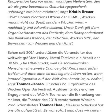
Kooperation kurz vor einem wichtigen Meilenstein, den
wir als ganz besonderes Geburtstagsgeschenk
unbedingt erreichen möchten“,
sagt
Kristin Breuer
,
Chief Communications Officer der DKMS.
„Wacken
macht nicht nur Spaß, sondern Wacken wirkt –
nachhaltig und zukunftsweisend. Unser Dank gilt dem
Organisationsteam des Festivals, dem Blutspendedienst
des Klinikums Itzehoe, der Initiative ‚Wacken hilft‘, den
Bewohnern von Wacken und den Fans“.
Schon seit 2014 unterstützen die Veranstalter des
weltweit größten Heavy-Metal Festivals die Arbeit der
DKMS.
„
Die DKMS rockt, weil sie schwerkranken
Menschen eine zweite Chance gibt! Krebs kann jeden
treffen und dann kann es das eigene Leben retten, wenn
jemand irgendwo auf der Welt dazu bereit ist, zu helfen“,
sagt
Thomas Jensen
, Gründer und Organisator des
Wacken Open Air Festival. Auslöser für das enorme
Engagement des W:O:A-Teams war die Erkrankung von
Melissa, die Tochter des 2018 verstorbenen Wacken-
Produktionsleiters
Thomas Hess
.
„Melissas Schicksal hat
uns alle aufgerüttelt. Es war sofort klar, dass wir helfen