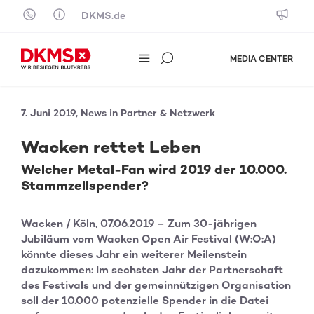
Skip to content
DKMS.de
MEDIA CENTER
7. Juni 2019, News in Partner & Netzwerk
Wacken rettet Leben
Welcher Metal-Fan wird 2019 der 10.000.
Stammzellspender?
Wacken / Köln, 07.06.2019 – Zum 30-jährigen
Jubiläum vom Wacken Open Air Festival (W:O:A)
könnte dieses Jahr ein weiterer Meilenstein
dazukommen: Im sechsten Jahr der Partnerschaft
des Festivals und der gemeinnützigen Organisation
soll der 10.000 potenzielle Spender in die Datei