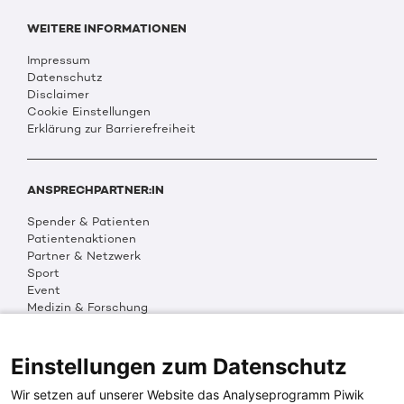
WEITERE INFORMATIONEN
Impressum
Datenschutz
Disclaimer
Cookie Einstellungen
Erklärung zur Barrierefreiheit
ANSPRECHPARTNER:IN
Spender & Patienten
Patientenaktionen
Partner & Netzwerk
Sport
Event
Medizin & Forschung
Organisation & Transparenz
DKMS Weltweit
Multimedia
Einstellungen zum Datenschutz
Social Media
Wir setzen auf unserer Website das Analyseprogramm Piwik