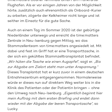
Flughafen. Als er vor einigen Jahren von der Möglichkeit
hörte, zusätzlich auch ehrenamtlich als Onboard-Kurier
zu arbeiten, zögerte der Kelkheimer nicht lange und ist
seither im Einsatz für die gute Sache.
Auch an einem Tag im Sommer 2020 ist der gebürtige
Niederländer unterwegs und erreicht die time:matters
Zentrale in Neu-Isenburg gegen Mittag, wo das
Stammzellenteam von time:matters angesiedelt ist. Mit
dabei und fest im Griff hat er eine Transporttasche, in
der sich ein gekühltes Stammzelltransplantat befindet.
„Wir hüten die Tasche wie einen Augapfel“
, sagt er.
„Bis
zur Abgabe am Zielort steht man unter Anspannung.“
Dieses Transplantat hat er kurz zuvor in einem deutschen
Entnahmezentrum entgegengenommen. Normalerweise
würde er dieses nun auf direktem Weg weiter bis in die
Klinik des Patienten oder der Patientin bringen – ohne
den Umweg nach Neu-Isenburg.
„Eigentlich beginnt hier
mein Auftrag mit dem ersten Briefing und endet dann
wieder mit der Abgabe der leeren Transportasche“,
so
Lucky.