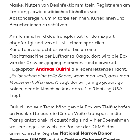
Maske, Nutzen von Desinfektionsmitteln, Registrieren am
Empfang sowie akribisches Einhalten von
Abstandsregeln, um Mitarbeiter:innen, Kurier:innen und
Besucher:innen zu schützen.
Am Terminal wird das Transplantat für den Export
abgefertigt und verzollt. Mit einem speziellen
Kurierfahrzeug geht es weiter bis an eine
Frachtmaschine der Lufthansa Cargo, dort wird die Box
von der Crew entgegengenommen. Heute erwartet
Flugkapitän
Andreas Quirini
die lebensrettende Fracht.
„Es ist schon eine tolle Sache, wenn man weiß, dass man
Menschen helfen kann“
, sagt der 54-jährige gebürtige
Kölner, der die Maschine kurz darauf in Richtung USA
fliegt.
Quirini und sein Team händigen die Box am Zielflughafen
an Fachkräfte aus, die für den Weitertransport in die
Transplantationsklinik zuständig sind – hier übernehmen
weitere enge und wichtige Partner der DKMS: das
amerikanische Register
National Marrow Donor
Program (NMDP)
und die
Ontime Onboard Courier