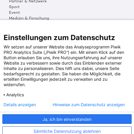
Partner & Netzwerk
Sport
Event
Medizin & Forschung
Organisation & Transparenz
DKMS Weltweit
Multimedia
Einstellungen zum Datenschutz
Social Media
Wir setzen auf unserer Website das Analyseprogramm Piwik
PRO Analytics Suite („Piwik PRO“) ein. Mit einem Klick auf den
Button erlauben Sie uns, ihre Nutzungserfahrung auf unserer
PRESSEINFOS
Website zu verbessern sowie durch das Einblenden externer
Inhalte zu personalisieren. Dies hilft uns dabei, unsere Seite
Fotos & Media
bedarfsgerecht zu gestalten. Sie haben die Möglichkeit, die
Digitale Pressemappen
erteilten Einwilligungen jederzeit zu verwalten und zu
Patientenaktionen
widerrufen.
Analytics
DKMS SPENDENKONTO
Details anzeigen
Hinweise zum Datenschutz anzeigen
DKMS Donor Center gGmbH
Ja, ich bin einverstanden
IBAN: DE64641500200000255556
BIC: SOLADES1TUB
Sämtliche Datennutzung ablehnen