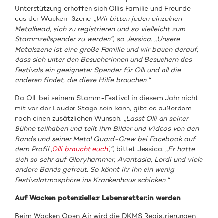
Unterstützung erhoffen sich Ollis Familie und Freunde
aus der Wacken-Szene.
„Wir bitten jeden einzelnen
Metalhead, sich zu registrieren und so vielleicht zum
Stammzellspender zu werden“, so Jessica. „Unsere
Metalszene ist eine große Familie und wir bauen darauf,
dass sich unter den Besucherinnen und Besuchern des
Festivals ein geeigneter Spender für Olli und all die
anderen findet, die diese Hilfe brauchen.“
Da Olli bei seinem Stamm-Festival in diesem Jahr nicht
mit vor der Louder Stage sein kann, gibt es außerdem
noch einen zusätzlichen Wunsch.
„Lasst Olli an seiner
Bühne teilhaben und teilt ihm Bilder und Videos von den
Bands und seiner Metal Guard-Crew bei Facebook auf
dem Profil ‚
Olli braucht euch
‘‚“,
bittet Jessica.
„Er hatte
sich so sehr auf Gloryhammer, Avantasia, Lordi und viele
andere Bands gefreut. So könnt ihr ihn ein wenig
Festivalatmosphäre ins Krankenhaus schicken.“
Auf Wacken potenzielle:r Lebensretter:in werden
Beim Wacken Open Air wird die DKMS Registrierungen