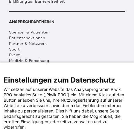
Erklärung zur Barrierefreiheit
ANSPRECHPARTNER:IN
Spender & Patienten
Patientenaktionen
Partner & Netzwerk
Sport
Event
Medizin & Forschung
Organisation & Transparenz
DKMS Weltweit
Multimedia
Einstellungen zum Datenschutz
Social Media
Wir setzen auf unserer Website das Analyseprogramm Piwik
PRO Analytics Suite („Piwik PRO“) ein. Mit einem Klick auf den
Button erlauben Sie uns, ihre Nutzungserfahrung auf unserer
PRESSEINFOS
Website zu verbessern sowie durch das Einblenden externer
Inhalte zu personalisieren. Dies hilft uns dabei, unsere Seite
Fotos & Media
bedarfsgerecht zu gestalten. Sie haben die Möglichkeit, die
Digitale Pressemappen
erteilten Einwilligungen jederzeit zu verwalten und zu
Patientenaktionen
widerrufen.