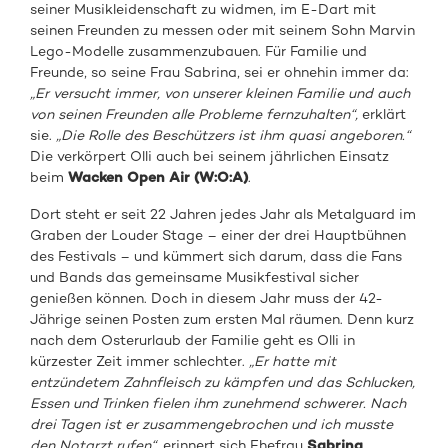
seiner Musikleidenschaft zu widmen, im E-Dart mit
seinen Freunden zu messen oder mit seinem Sohn Marvin
Lego-Modelle zusammenzubauen. Für Familie und
Freunde, so seine Frau Sabrina, sei er ohnehin immer da:
„Er versucht immer, von unserer kleinen Familie und auch
von seinen Freunden alle Probleme fernzuhalten“,
erklärt
sie.
„Die Rolle des Beschützers ist ihm quasi angeboren.“
Die verkörpert Olli auch bei seinem jährlichen Einsatz
beim
Wacken Open Air (W:O:A)
.
Dort steht er seit 22 Jahren jedes Jahr als Metalguard im
Graben der Louder Stage – einer der drei Hauptbühnen
des Festivals – und kümmert sich darum, dass die Fans
und Bands das gemeinsame Musikfestival sicher
genießen können. Doch in diesem Jahr muss der 42-
Jährige seinen Posten zum ersten Mal räumen. Denn kurz
nach dem Osterurlaub der Familie geht es Olli in
kürzester Zeit immer schlechter.
„Er hatte mit
entzündetem Zahnfleisch zu kämpfen und das Schlucken,
Essen und Trinken fielen ihm zunehmend schwerer. Nach
drei Tagen ist er zusammengebrochen und ich musste
den Notarzt rufen“,
erinnert sich Ehefrau
Sabrina
.