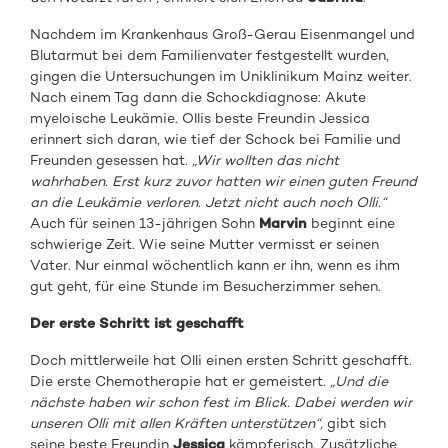
Nachdem im Krankenhaus Groß-Gerau Eisenmangel und
Blutarmut bei dem Familienvater festgestellt wurden,
gingen die Untersuchungen im Uniklinikum Mainz weiter.
Nach einem Tag dann die Schockdiagnose: Akute
myeloische Leukämie. Ollis beste Freundin Jessica
erinnert sich daran, wie tief der Schock bei Familie und
Freunden gesessen hat.
„Wir wollten das nicht
wahrhaben. Erst kurz zuvor hatten wir einen guten Freund
an die Leukämie verloren. Jetzt nicht auch noch Olli.“
Auch für seinen 13-jährigen Sohn
Marvin
beginnt eine
schwierige Zeit. Wie seine Mutter vermisst er seinen
Vater. Nur einmal wöchentlich kann er ihn, wenn es ihm
gut geht, für eine Stunde im Besucherzimmer sehen.
Der erste Schritt ist geschafft
Doch mittlerweile hat Olli einen ersten Schritt geschafft.
Die erste Chemotherapie hat er gemeistert.
„Und die
nächste haben wir schon fest im Blick. Dabei werden wir
unseren Olli mit allen Kräften unterstützen“,
gibt sich
seine beste Freundin
Jessica
kämpferisch. Zusätzliche