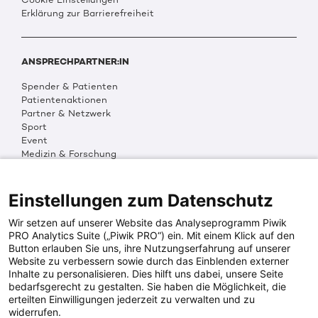
Erklärung zur Barrierefreiheit
ANSPRECHPARTNER:IN
Spender & Patienten
Patientenaktionen
Partner & Netzwerk
Sport
Event
Medizin & Forschung
Organisation & Transparenz
DKMS Weltweit
Multimedia
Einstellungen zum Datenschutz
Social Media
Wir setzen auf unserer Website das Analyseprogramm Piwik
PRO Analytics Suite („Piwik PRO“) ein. Mit einem Klick auf den
Button erlauben Sie uns, ihre Nutzungserfahrung auf unserer
PRESSEINFOS
Website zu verbessern sowie durch das Einblenden externer
Inhalte zu personalisieren. Dies hilft uns dabei, unsere Seite
Fotos & Media
bedarfsgerecht zu gestalten. Sie haben die Möglichkeit, die
Digitale Pressemappen
erteilten Einwilligungen jederzeit zu verwalten und zu
Patientenaktionen
widerrufen.