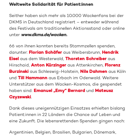
Weltweite Solidarität für Patient:innen
Seither haben sich mehr als 10.000 Wackenfans bei der
DKMS in Deutschland registriert – entweder während
des Festivals am traditionellen Aktionsstand oder online
unter
www.dkms.de/wacken.
66 von ihnen konnten bereits Stammzellen spenden,
darunter:
Florian Schäfer
aus Weibersbrunn,
Hendrik
Eisel
aus dem Westerwald,
Thorsten Schreiber
aus
Hirschaid,
Anton Kürzinger
aus Attenkirchen,
Florenz
Burzinski
aus Schleswig-Holstein,
Nils Dahmen
aus Köln
und
Till Hammann
aus Erbach im Odenwald. Weitere
Unterstützer aus dem Wacken-Kosmos, die gespendet
haben sind:
Emanuel „Emy“ Bernard
und
Mateusz
Czyzewski
.
Dank dieses uneigennützigen Einsatzes erhielten bislang
Patient:innen in 22 Ländern die Chance auf Leben und
eine Zukunft. Die lebensrettenden Spenden gingen nach:
Argentinien, Belgien, Brasilien, Bulgarien, Dänemark,