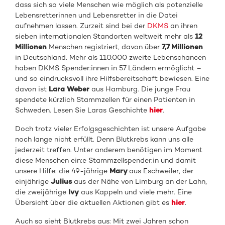
dass sich so viele Menschen wie möglich als potenzielle
Lebensretterinnen und Lebensretter in die Datei
aufnehmen lassen. Zurzeit sind bei der
DKMS
an ihren
sieben internationalen Standorten weltweit mehr als
12
Millionen
Menschen registriert, davon über
7,7 Millionen
in Deutschland. Mehr als 110.000 zweite Lebenschancen
haben DKMS Spender:innen in 57 Ländern ermöglicht –
und so eindrucksvoll ihre Hilfsbereitschaft bewiesen. Eine
davon ist
Lara Weber
aus Hamburg. Die junge Frau
spendete kürzlich Stammzellen für einen Patienten in
Schweden. Lesen Sie Laras Geschichte
hier
.
Doch trotz vieler Erfolgsgeschichten ist unsere Aufgabe
noch lange nicht erfüllt. Denn Blutkrebs kann uns alle
jederzeit treffen. Unter anderem benötigen im Moment
diese Menschen ein:e Stammzellspender:in und damit
unsere Hilfe: die 49-jährige
Mary
aus Eschweiler, der
einjährige
Julius
aus der Nähe von Limburg an der Lahn,
die zweijährige
Ivy
aus Kappeln und viele mehr. Eine
Übersicht über die aktuellen Aktionen gibt es
hier
.
Auch so sieht Blutkrebs aus: Mit zwei Jahren schon