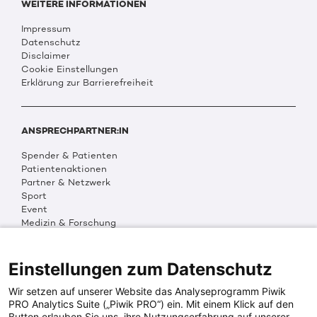
WEITERE INFORMATIONEN
Impressum
Datenschutz
Disclaimer
Cookie Einstellungen
Erklärung zur Barrierefreiheit
ANSPRECHPARTNER:IN
Spender & Patienten
Patientenaktionen
Partner & Netzwerk
Sport
Event
Medizin & Forschung
Organisation & Transparenz
DKMS Weltweit
Multimedia
Einstellungen zum Datenschutz
Social Media
Wir setzen auf unserer Website das Analyseprogramm Piwik
PRO Analytics Suite („Piwik PRO“) ein. Mit einem Klick auf den
Button erlauben Sie uns, ihre Nutzungserfahrung auf unserer