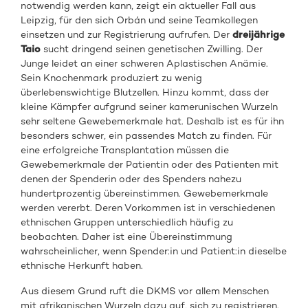
notwendig werden kann, zeigt ein aktueller Fall aus
Leipzig, für den sich Orbán und seine Teamkollegen
einsetzen und zur Registrierung aufrufen. Der
dreijährige
Taio
sucht dringend seinen genetischen Zwilling. Der
Junge leidet an einer schweren Aplastischen Anämie.
Sein Knochenmark produziert zu wenig
überlebenswichtige Blutzellen. Hinzu kommt, dass der
kleine Kämpfer aufgrund seiner kamerunischen Wurzeln
sehr seltene Gewebemerkmale hat. Deshalb ist es für ihn
besonders schwer, ein passendes Match zu finden. Für
eine erfolgreiche Transplantation müssen die
Gewebemerkmale der Patientin oder des Patienten mit
denen der Spenderin oder des Spenders nahezu
hundertprozentig übereinstimmen. Gewebemerkmale
werden vererbt. Deren Vorkommen ist in verschiedenen
ethnischen Gruppen unterschiedlich häufig zu
beobachten. Daher ist eine Übereinstimmung
wahrscheinlicher, wenn Spender:in und Patient:in dieselbe
ethnische Herkunft haben.
Aus diesem Grund ruft die DKMS vor allem Menschen
mit afrikanischen Wurzeln dazu auf, sich zu registrieren.