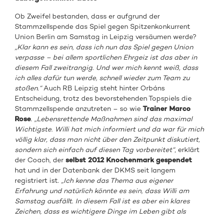
Ob Zweifel bestanden, dass er aufgrund der
Stammzellspende das Spiel gegen Spitzenkonkurrent
Union Berlin am Samstag in Leipzig versäumen werde?
„Klar kann es sein, dass ich nun das Spiel gegen Union
verpasse – bei allem sportlichen Ehrgeiz ist das aber in
diesem Fall zweitrangig. Und wer mich kennt weiß, dass
ich alles dafür tun werde, schnell wieder zum Team zu
stoßen.“
Auch RB Leipzig steht hinter Orbáns
Entscheidung, trotz des bevorstehenden Topspiels die
Stammzellspende anzutreten – so wie
Trainer Marco
Rose
.
„Lebensrettende Maßnahmen sind das maximal
Wichtigste. Willi hat mich informiert und da war für mich
völlig klar, dass man nicht über den Zeitpunkt diskutiert,
sondern sich einfach auf diesen Tag vorbereitet“
, erklärt
der Coach, der
selbst 2012 Knochenmark gespendet
hat und in der Datenbank der DKMS seit langem
registriert ist.
„Ich kenne das Thema aus eigener
Erfahrung und natürlich könnte es sein, dass Willi am
Samstag ausfällt. In diesem Fall ist es aber ein klares
Zeichen, dass es wichtigere Dinge im Leben gibt als