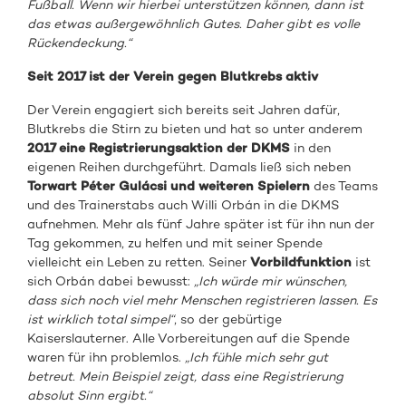
Fußball. Wenn wir hierbei unterstützen können, dann ist
das etwas außergewöhnlich Gutes. Daher gibt es volle
Rückendeckung.“
Seit 2017 ist der Verein gegen Blutkrebs aktiv
Der Verein engagiert sich bereits seit Jahren dafür,
Blutkrebs die Stirn zu bieten und hat so unter anderem
2017 eine Registrierungsaktion der DKMS
in den
eigenen Reihen durchgeführt. Damals ließ sich neben
Torwart Péter Gulácsi und weiteren Spielern
des Teams
und des Trainerstabs auch Willi Orbán in die DKMS
aufnehmen. Mehr als fünf Jahre später ist für ihn nun der
Tag gekommen, zu helfen und mit seiner Spende
vielleicht ein Leben zu retten. Seiner
Vorbildfunktion
ist
sich Orbán dabei bewusst:
„Ich würde mir wünschen,
dass sich noch viel mehr Menschen registrieren lassen. Es
ist wirklich total simpel“
, so der gebürtige
Kaiserslauterner. Alle Vorbereitungen auf die Spende
waren für ihn problemlos.
„Ich fühle mich sehr gut
betreut. Mein Beispiel zeigt, dass eine Registrierung
absolut Sinn ergibt.“