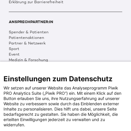
Erklärung zur Barrierefreiheit
ANSPRECHPARTNER:IN
Spender & Patienten
Patientenaktionen
Partner & Netzwerk
Sport
Event
Medizin & Forschung
Organisation & Transparenz
DKMS Weltweit
Multimedia
Einstellungen zum Datenschutz
Social Media
Wir setzen auf unserer Website das Analyseprogramm Piwik
PRO Analytics Suite („Piwik PRO“) ein. Mit einem Klick auf den
Button erlauben Sie uns, ihre Nutzungserfahrung auf unserer
PRESSEINFOS
Website zu verbessern sowie durch das Einblenden externer
Inhalte zu personalisieren. Dies hilft uns dabei, unsere Seite
Fotos & Media
bedarfsgerecht zu gestalten. Sie haben die Möglichkeit, die
Digitale Pressemappen
erteilten Einwilligungen jederzeit zu verwalten und zu
Patientenaktionen
widerrufen.