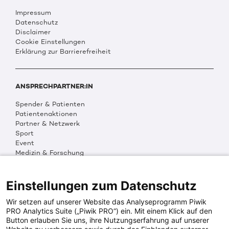
Impressum
Datenschutz
Disclaimer
Cookie Einstellungen
Erklärung zur Barrierefreiheit
ANSPRECHPARTNER:IN
Spender & Patienten
Patientenaktionen
Partner & Netzwerk
Sport
Event
Medizin & Forschung
Organisation & Transparenz
DKMS Weltweit
Multimedia
Einstellungen zum Datenschutz
Social Media
Wir setzen auf unserer Website das Analyseprogramm Piwik
PRO Analytics Suite („Piwik PRO“) ein. Mit einem Klick auf den
Button erlauben Sie uns, ihre Nutzungserfahrung auf unserer
PRESSEINFOS