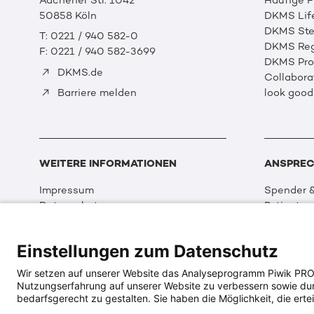
Aachener Str. 1042
Häufige 
50858 Köln
DKMS Lif
DKMS Ste
T: 0221 / 940 582-0
DKMS Reg
F: 0221 / 940 582-3699
DKMS Prof
DKMS.de
Collabora
look good
Barriere melden
WEITERE INFORMATIONEN
ANSPREC
Impressum
Spender &
Datenschutz
Patienten
Disclaimer
Partner &
Cookie Einstellungen
Sport
Einstellungen zum Datenschutz
Erklärung zur Barrierefreiheit
Event
Medizin &
Wir setzen auf unserer Website das Analyseprogramm Piwik PRO An
Organisat
Nutzungserfahrung auf unserer Website zu verbessern sowie durch
DKMS Wel
bedarfsgerecht zu gestalten. Sie haben die Möglichkeit, die ertei
Multimed