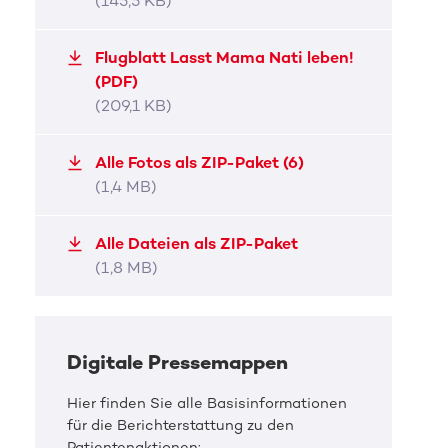
(145,5 KB)
Nati mit Sohn Oskar.
Nati i
Flugblatt Lasst Mama Nati leben!
JPG, 95,2 KB
JPG, 
(PDF)
(209,1 KB)
Alle Fotos als ZIP-Paket (6)
(1,4 MB)
Alle Dateien als ZIP-Paket
(1,8 MB)
Digitale Pressemappen
Hier finden Sie alle Basisinformationen
für die Berichterstattung zu den
Patientenaktionen: