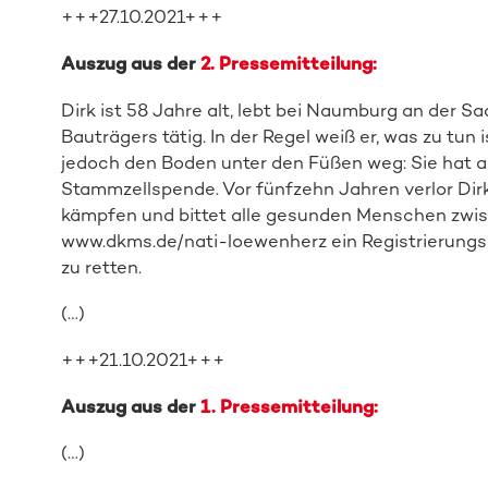
+++27.10.2021+++
Auszug aus der
2. Pressemitteilung:
Dirk ist 58 Jahre alt, lebt bei Naumburg an der Sa
Bauträgers tätig. In der Regel weiß er, was zu tun 
jedoch den Boden unter den Füßen weg: Sie hat 
Stammzellspende. Vor fünfzehn Jahren verlor Dirk 
kämpfen und bittet alle gesunden Menschen zwisc
www.dkms.de/nati-loewenherz ein Registrierungss
zu retten.
(…)
+++21.10.2021+++
Auszug aus der
1. Pressemitteilung:
(…)