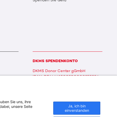
Spenden Sie Geld
DKMS SPENDENKONTO
DKMS Donor Center gGmbH
IBAN: DE64641500200000255556
BIC: SOLADES1TUB
uben Sie uns, ihre
Ja, ich bin
dabei, unsere Seite
einverstanden