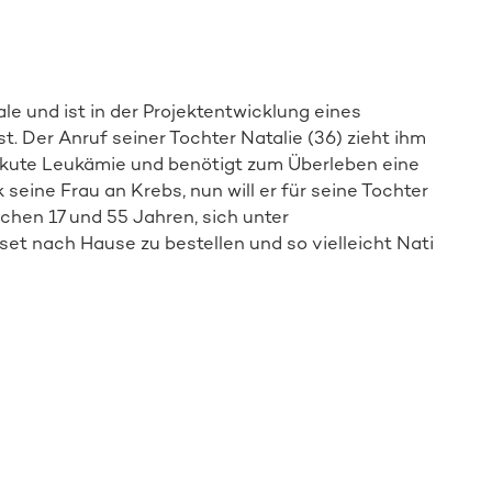
ale und ist in der Projektentwicklung eines
ist. Der Anruf seiner Tochter Natalie (36) zieht ihm
akute Leukämie und benötigt zum Überleben eine
Direkt zur Online-Aktion
seine Frau an Krebs, nun will er für seine Tochter
hen 17 und 55 Jahren, sich unter
et nach Hause zu bestellen und so vielleicht Nati