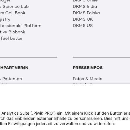
Fragen
DKMS Chile
e Science Lab
DKMS India
m Cell Bank
DKMS Polska
istry
DKMS UK
essionals' Platform
DKMS US
tive Biobank
 feel better
HPARTNER:IN
PRESSEINFOS
 Patienten
Fotos & Media
aktionen
Digitale Pressemappen
 Netzwerk
Patientenaktionen
 Forschung
alytics Suite („Piwik PRO“) ein. Mit einem Klick auf den Button erla
ion & Transparenz
 das Einblenden externer Inhalte zu personalisieren. Dies hilft uns 
tweit
lten Einwilligungen jederzeit zu verwalten und zu widerrufen.
ia