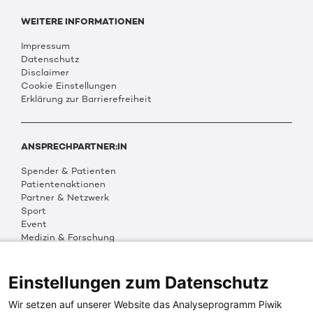
WEITERE INFORMATIONEN
Impressum
Datenschutz
Disclaimer
Cookie Einstellungen
Erklärung zur Barrierefreiheit
ANSPRECHPARTNER:IN
Spender & Patienten
Patientenaktionen
Partner & Netzwerk
Sport
Event
Medizin & Forschung
Organisation & Transparenz
DKMS Weltweit
Multimedia
Einstellungen zum Datenschutz
Social Media
Wir setzen auf unserer Website das Analyseprogramm Piwik