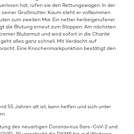
verloren hat, rufen sie den Rettungswagen. In der
 zu seiner Großmutter. Kaum steht er vollkommen
bluten zum zweiten Mal. Ein netter herbeigerufener
ngt die Blutung erneut zum Stoppen. Am nächsten
tremer Blutarmut und wird sofort in die Charité
 geht alles ganz schnell. Mit Verdacht auf
ebracht. Eine Knochenmarkpunktion bestätigt den
nd 55 Jahren alt ist, kann helfen und sich unter
en.
Spender:in werden
tung des neuartigen Coronavirus Sars-CoV-2 und
VID-19 verschiebt die DKMS bis auf Weiteres