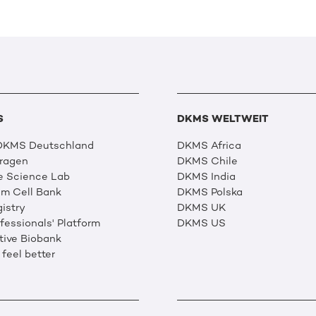
S
DKMS WELTWEIT
 DKMS Deutschland
DKMS Africa
Fragen
DKMS Chile
e Science Lab
DKMS India
m Cell Bank
DKMS Polska
istry
DKMS UK
essionals' Platform
DKMS US
tive Biobank
 feel better