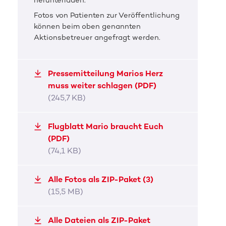
herunterladen.
Fotos von Patienten zur Veröffentlichung
können beim oben genannten
Aktionsbetreuer angefragt werden.
DKMS Pressefoto
Mario braucht Euch!
Pressemitteilung Marios Herz
Mario ist an Blutkrebs erkrankt.
muss weiter schlagen (PDF)
(245,7 KB)
JPG, 5,2 MB
Flugblatt Mario braucht Euch
(PDF)
(74,1 KB)
Alle Fotos als ZIP-Paket (3)
(15,5 MB)
Alle Dateien als ZIP-Paket