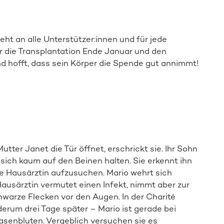
ht an alle Unterstützer:innen und für jede
r die Transplantation Ende Januar und den
 hofft, dass sein Körper die Spende gut annimmt!
tter Janet die Tür öffnet, erschrickt sie. Ihr Sohn
ich kaum auf den Beinen halten. Sie erkennt ihn
ne Hausärztin aufzusuchen. Mario wehrt sich
Direkt zur Online-Aktion
 Hausärztin vermutet einen Infekt, nimmt aber zur
chwarze Flecken vor den Augen. In der Charité
erum drei Tage später – Mario ist gerade bei
enbluten. Vergeblich versuchen sie es