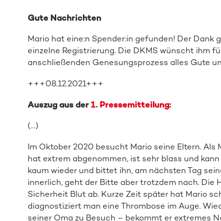
Gute Nachrichten
Mario hat eine:n Spender:in gefunden! Der Dank ge
einzelne Registrierung. Die DKMS wünscht ihm fü
anschließenden Genesungsprozess alles Gute und
+++08.12.2021+++
Auszug aus der
1. Pressemitteilung:
(…)
Im Oktober 2020 besucht Mario seine Eltern. Als Mu
hat extrem abgenommen, ist sehr blass und kann s
kaum wieder und bittet ihn, am nächsten Tag sei
innerlich, geht der Bitte aber trotzdem nach. Die
Sicherheit Blut ab. Kurze Zeit später hat Mario s
diagnostiziert man eine Thrombose im Auge. Wied
seiner Oma zu Besuch – bekommt er extremes Nas