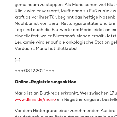
gemeinsam zu stoppen. Als Mario schon viel Blut 
Klinik wird er versorgt, läuft dann zu Fuß zurück
kraftlos vor ihrer Tür, beginnt das heftige Nasen
Nachbar ist von Beruf Rettungssanitäter und bri
Tag sind auch die Blutwerte da: Mario leidet an ex
eingeliefert, wo er Bluttransfusionen erhält. Jetzt
Leukämie wird er auf die onkologische Station g
Verdacht: Mario hat Blutkrebs!
(…)
+++08.12.2021+++
Online-Registrierungsaktion
Mario ist an Blutkrebs erkrankt. Wer zwischen 17 u
www.dkms.de/mario
ein Registrierungsset bestell
Vor dem Hintergrund einer zunehmenden Ausbrei
der dadurch ausgelösten Atemwegserkrankung CO