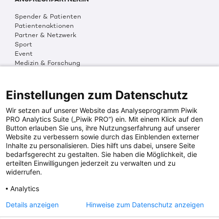
Spender & Patienten
Patientenaktionen
Partner & Netzwerk
Sport
Event
Medizin & Forschung
Organisation & Transparenz
DKMS Weltweit
Multimedia
Einstellungen zum Datenschutz
Social Media
Wir setzen auf unserer Website das Analyseprogramm Piwik
PRO Analytics Suite („Piwik PRO“) ein. Mit einem Klick auf den
Button erlauben Sie uns, ihre Nutzungserfahrung auf unserer
PRESSEINFOS
Website zu verbessern sowie durch das Einblenden externer
Inhalte zu personalisieren. Dies hilft uns dabei, unsere Seite
Fotos & Media
bedarfsgerecht zu gestalten. Sie haben die Möglichkeit, die
Digitale Pressemappen
erteilten Einwilligungen jederzeit zu verwalten und zu
Patientenaktionen
widerrufen.
Analytics
DKMS SPENDENKONTO
Details anzeigen
Hinweise zum Datenschutz anzeigen