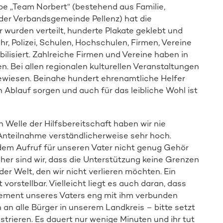
pe „Team Norbert“ (bestehend aus Familie,
Spender:in werden
der Verbandsgemeinde Pellenz) hat die
wurden verteilt, hunderte Plakate geklebt und
r, Polizei, Schulen, Hochschulen, Firmen, Vereine
lisiert. Zahlreiche Firmen und Vereine haben in
. Bei allen regionalen kulturellen Veranstaltungen
ewiesen. Beinahe hundert ehrenamtliche Helfer
 Ablauf sorgen und auch für das leibliche Wohl ist
n Welle der Hilfsbereitschaft haben wir nie
 Anteilnahme verständlicherweise sehr hoch.
 dem Aufruf für unseren Vater nicht genug Gehör
her sind wir, dass die Unterstützung keine Grenzen
der Welt, den wir nicht verlieren möchten. Ein
orstellbar. Vielleicht liegt es auch daran, dass
ement unseres Vaters eng mit ihm verbunden
in an alle Bürger in unserem Landkreis – bitte setzt
strieren. Es dauert nur wenige Minuten und ihr tut