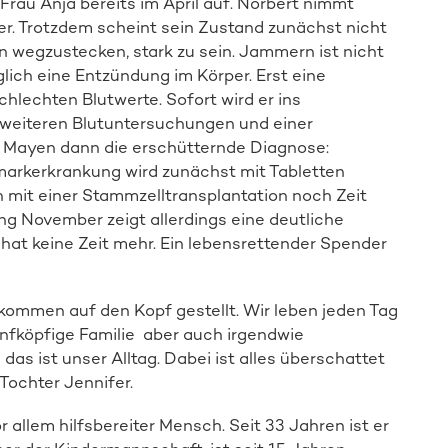
 Frau Anja bereits im April auf. Norbert nimmt
r. Trotzdem scheint sein Zustand zunächst nicht
 wegzustecken, stark zu sein. Jammern ist nicht
iglich eine Entzündung im Körper. Erst eine
lechten Blutwerte. Sofort wird er ins
eiteren Blutuntersuchungen und einer
Mayen dann die erschütternde Diagnose:
arkerkrankung wird zunächst mit Tabletten
h mit einer Stammzelltransplantation noch Zeit
ng November zeigt allerdings eine deutliche
 hat keine Zeit mehr. Ein lebensrettender Spender
lkommen auf den Kopf gestellt. Wir leben jeden Tag
ünfköpfige Familie aber auch irgendwie
das ist unser Alltag. Dabei ist alles überschattet
Tochter Jennifer.
 allem hilfsbereiter Mensch. Seit 33 Jahren ist er