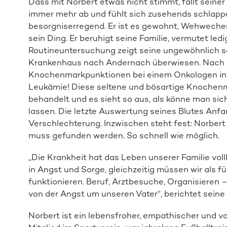
Dass mit Norbert etwas nicht stimmt, fällt seiner
immer mehr ab und fühlt sich zusehends schlappe
besorgniserregend. Er ist es gewohnt, Wehwechen
sein Ding. Er beruhigt seine Familie, vermutet led
Routineuntersuchung zeigt seine ungewöhnlich sch
Krankenhaus nach Andernach überwiesen. Nach w
Knochenmarkpunktionen bei einem Onkologen in 
Leukämie! Diese seltene und bösartige Knochenm
behandelt und es sieht so aus, als könne man sic
lassen. Die letzte Auswertung seines Blutes Anfa
Verschlechterung. Inzwischen steht fest: Norbert
muss gefunden werden. So schnell wie möglich.
„Die Krankheit hat das Leben unserer Familie vol
in Angst und Sorge, gleichzeitig müssen wir als f
funktionieren. Beruf, Arztbesuche, Organisieren – 
von der Angst um unseren Vater“, berichtet seine 
Norbert ist ein lebensfroher, empathischer und vor