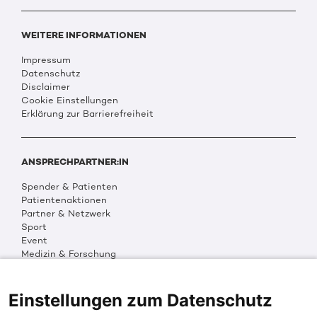
WEITERE INFORMATIONEN
Impressum
Datenschutz
Disclaimer
Cookie Einstellungen
Erklärung zur Barrierefreiheit
ANSPRECHPARTNER:IN
Spender & Patienten
Patientenaktionen
Partner & Netzwerk
Sport
Event
Medizin & Forschung
Organisation & Transparenz
DKMS Weltweit
Multimedia
Einstellungen zum Datenschutz
Social Media