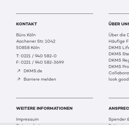
KONTAKT
ÜBER UN
Büro Köln
Über die
Aachener Str. 1042
Häufige 
50858 Köln
DKMS Lif
DKMS Ste
T: 0221 / 940 582-0
DKMS Reg
F: 0221 / 940 582-3699
DKMS Prof
DKMS.de
Collabora
look good
Barriere melden
WEITERE INFORMATIONEN
ANSPREC
Impressum
Spender &
Datenschutz
Patienten