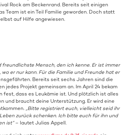
tival
Rock am Beckenrand
. Bereits seit einigen
as Team ist ein Teil Familie geworden. Doch statt
elbst auf Hilfe angewiesen.
nd freundlichste Mensch, den ich kenne. Er ist immer
e, wo er nur kann. Für die Familie und Freunde hat er
ensgefährten. Bereits seit sechs Jahren sind die
en jedes Projekt gemeinsam an. Im April 24 bekam
fest, dass es Leukämie ist. Und plötzlich ist alles
en und braucht deine Unterstützung. Er wird eine
Direkt zur Online-Aktion
entkommen.
„Bitte registriert euch, vielleicht seid ihr
 Leben zurück schenken. Ich bitte euch für ihn und
n ist“
– lautet Julias Appell.