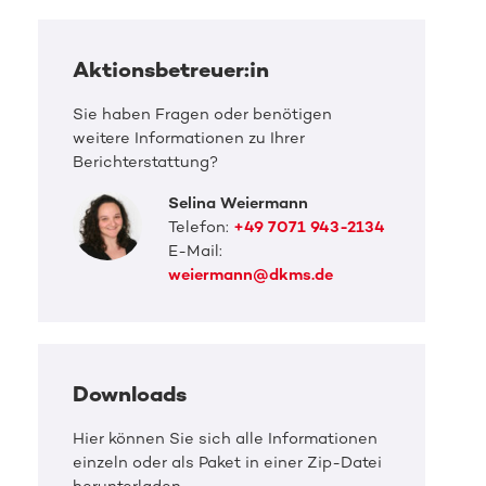
Aktionsbetreuer:in
Sie haben Fragen oder benötigen
weitere Informationen zu Ihrer
Berichterstattung?
Selina Weiermann
Telefon:
+49 7071 943-2134
E-Mail:
weiermann@dkms.de
Downloads
DKMS Pressefoto
DKMS 
Ricardo sucht seinen genetischen
Rica
Hier können Sie sich alle Informationen
Zwilling
Zwil
einzeln oder als Paket in einer Zip-Datei