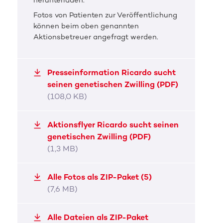
herunterladen.
Ricardo mit Lebensgefährtin Julia.
Regist
Fotos von Patienten zur Veröffentlichung
Betro
können beim oben genannten
Aktionsbetreuer angefragt werden.
JPG, 2,4 MB
PNG, 
Presseinformation Ricardo sucht
seinen genetischen Zwilling (PDF)
(108,0 KB)
Aktionsflyer Ricardo sucht seinen
genetischen Zwilling (PDF)
(1,3 MB)
Alle Fotos als ZIP-Paket (5)
(7,6 MB)
Alle Dateien als ZIP-Paket