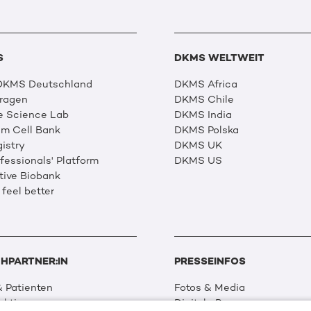
S
DKMS WELTWEIT
 DKMS Deutschland
DKMS Africa
Fragen
DKMS Chile
e Science Lab
DKMS India
m Cell Bank
DKMS Polska
istry
DKMS UK
essionals' Platform
DKMS US
tive Biobank
 feel better
HPARTNER:IN
PRESSEINFOS
 Patienten
Fotos & Media
aktionen
Digitale Pressemappen