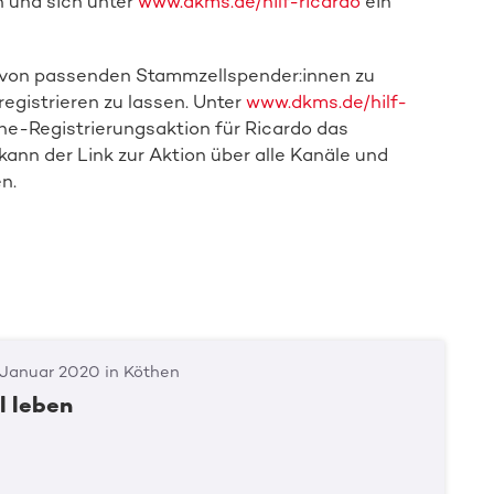
n und sich unter
www.dkms.de/hilf-ricardo
ein
g von passenden Stammzellspender:innen zu
registrieren zu lassen. Unter
www.dkms.de/hilf-
ine-Registrierungsaktion für Ricardo das
ann der Link zur Aktion über alle Kanäle und
n.
 Januar 2020 in Köthen
ll leben
Spender:in werden