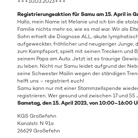
+++10.03.2023+++
Registrierungsaktion für Samu am 15. April in 
Hallo, mein Name ist Melanie und ich bin die sto
Familie nichts mehr so, wie es mal war. Wir als El
Sohn erhielt die Diagnose ALL, akute lymphatisch
aufgeweckter, fröhlicher und neugieriger Junge, d
zum Kampfsport, spielt mit seinen Treckern und 
seinem Papa am Auto. Jetzt ist es traurige Gew
zu leben. Nicht nur Samu leidet aufgrund der N
seine Schwester Mailin wegen der ständigen Tren
helft uns – registriert euch!
Samu kann nur mit einer Stammzellspende wiede
registrieren. Wer gesund und zwischen 17 und 55 J
Samstag
, den
15. April
2023
,
von 10
:00
–
16
:00
U
KGS Großefehn
Kanalstr. N 91a
26629 Großefehn