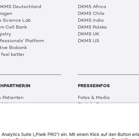
 DKMS Deutschland
DKMS Africa
Fragen
DKMS Chile
e Science Lab
DKMS India
m Cell Bank
DKMS Polska
istry
DKMS UK
essionals' Platform
DKMS US
tive Biobank
 feel better
HPARTNER:IN
PRESSEINFOS
 Patienten
Fotos & Media
aktionen
Digitale Pressemappen
 Netzwerk
Patientenaktionen
 Forschung
alytics Suite („Piwik PRO“) ein. Mit einem Klick auf den Button erla
ion & Transparenz