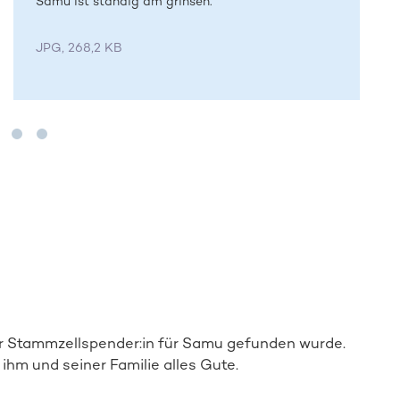
Samu ist ständig am grinsen.
JPG, 268,2 KB
e:r Stammzellspender:in für Samu gefunden wurde.
ihm und seiner Familie alles Gute.