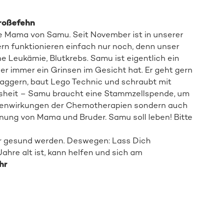
Großefehn
lze Mama von Samu. Seit November ist in unserer
tern funktionieren einfach nur noch, denn unser
e Leukämie, Blutkrebs. Samu ist eigentlich ein
er immer ein Grinsen im Gesicht hat. Er geht gern
Baggern, baut Lego Technic und schraubt mit
issheit – Samu braucht eine Stammzellspende, um
ebenwirkungen der Chemotherapien sondern auch
Mehr zur Aktion
nung von Mama und Bruder. Samu soll leben! Bitte
r gesund werden. Deswegen: Lass Dich
ahre alt ist, kann helfen und sich am
hr