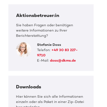
Aktionsbetreuer:in
Sie haben Fragen oder benötigen
weitere Informationen zu Ihrer
Berichterstattung?
Stefanie Doss
Telefon:
+49 30 83 227-
9710
E-Mail:
doss@dkms.de
Downloads
DKMS Pressefoto
DKMS 
Samu soll leben
Samu
Hier können Sie sich alle Informationen
einzeln oder als Paket in einer Zip-Datei