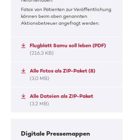
herunterladen.
Samu ist an Blutkrebs erkrankt.
Samu 
Fotos von Patienten zur Veröffentlichung
können beim oben genannten
JPG, 470,4 KB
JPG, 
Aktionsbetreuer angefragt werden.
Flugblatt Samu soll leben (PDF)
(216,3 KB)
Alle Fotos als ZIP-Paket (8)
(3,0 MB)
Alle Dateien als ZIP-Paket
(3,2 MB)
Digitale Pressemappen