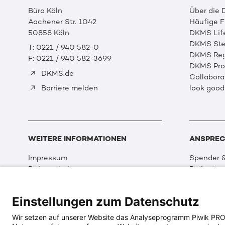
Büro Köln
Über die
Aachener Str. 1042
Häufige 
50858 Köln
DKMS Lif
DKMS Ste
T: 0221 / 940 582-0
DKMS Reg
F: 0221 / 940 582-3699
DKMS Prof
DKMS.de
Collabora
look good
Barriere melden
WEITERE INFORMATIONEN
ANSPREC
Impressum
Spender &
Datenschutz
Patienten
Disclaimer
Partner &
Cookie Einstellungen
Sport
Einstellungen zum Datenschutz
Erklärung zur Barrierefreiheit
Event
Medizin &
Wir setzen auf unserer Website das Analyseprogramm Piwik PRO An
Organisat