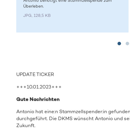
Antonio benötigt eine Stammzellspende zum
Überleben.
JPG, 128,5 KB
UPDATE TICKER
+++10.01.2023+++
Gute Nachrichten
Antonio hat eine:n Stammzellspender:in gefunden
durchgeführt. Die DKMS wünscht Antonio und sein
Zukunft.