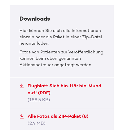
Downloads
Hier können Sie sich alle Informationen
einzeln oder als Paket in einer Zip-Datei
herunterladen.
Fotos von Patienten zur Veröffentlichung
können beim oben genannten
Aktionsbetreuer angefragt werden.
Flugblatt Sieh hin. Hör hin. Mund
auf! (PDF)
(188,5 KB)
DKMS Pressefoto
DKMS 
Alle Fotos als ZIP-Paket (8)
Sieh hin. Hör hin. Mund auf!
Sieh
(2,4 MB)