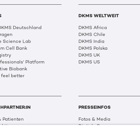
S
DKMS WELTWEIT
 DKMS Deutschland
DKMS Africa
Fragen
DKMS Chile
e Science Lab
DKMS India
m Cell Bank
DKMS Polska
istry
DKMS UK
essionals' Platform
DKMS US
tive Biobank
 feel better
HPARTNER:IN
PRESSEINFOS
 Patienten
Fotos & Media
aktionen
Digitale Pressemappen
 Netzwerk
Patientenaktionen