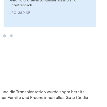
Antonio und seine Schwester Alessia sind
unzertrennlich.
JPG, 38,9 KB
 und die Transplantation wurde sogar bereits
Spender:in werden
er Familie und Freund:innen alles Gute für die