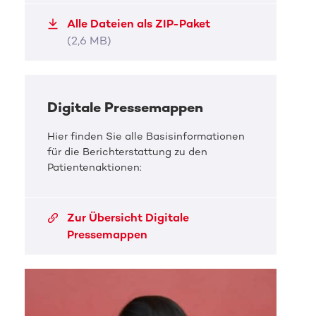
Antonio ist an Blutkrebs erkrankt.
Anton
Alle Dateien als ZIP-Paket
JPG, 74,9 KB
JPG, 
(2,6 MB)
Digitale Pressemappen
Hier finden Sie alle Basisinformationen
für die Berichterstattung zu den
Patientenaktionen:
Zur Übersicht Digitale
Pressemappen