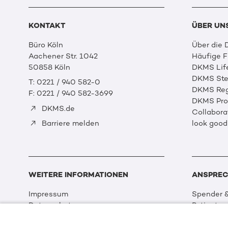
KONTAKT
ÜBER UN
Büro Köln
Über die
Aachener Str. 1042
Häufige 
50858 Köln
DKMS Lif
DKMS Ste
T: 0221 / 940 582-0
DKMS Reg
F: 0221 / 940 582-3699
DKMS Prof
DKMS.de
Collabora
look good
Barriere melden
WEITERE INFORMATIONEN
ANSPREC
Impressum
Spender &
Datenschutz
Patienten
Disclaimer
Partner &
Cookie Einstellungen
Sport