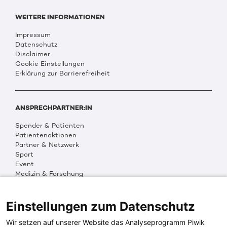
WEITERE INFORMATIONEN
Impressum
Datenschutz
Disclaimer
Cookie Einstellungen
Erklärung zur Barrierefreiheit
ANSPRECHPARTNER:IN
Spender & Patienten
Patientenaktionen
Partner & Netzwerk
Sport
Event
Medizin & Forschung
Organisation & Transparenz
DKMS Weltweit
Multimedia
Einstellungen zum Datenschutz
Social Media
Wir setzen auf unserer Website das Analyseprogramm Piwik