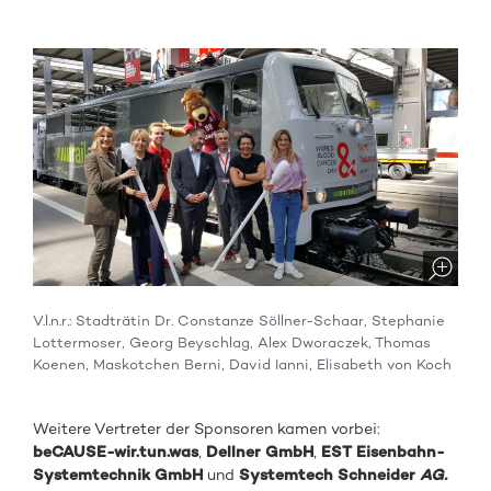
V.l.n.r.: Stadträtin Dr. Constanze Söllner-Schaar, Stephanie
Lottermoser, Georg Beyschlag, Alex Dworaczek, Thomas
Koenen, Maskotchen Berni, David Ianni, Elisabeth von Koch
Weitere Vertreter der Sponsoren kamen vorbei:
beCAUSE-wir.tun.was
,
Dellner GmbH
,
EST Eisenbahn-
Systemtechnik GmbH
und
Systemtech Schneider
AG.