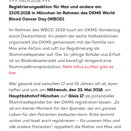
+++ 09.05.2018 +++
Registrierungsaktion für Max und andere am
23.05.2018 in München im Rahmen des DKMS World
Blood Cancer Day (WBCD)
Im Rahmen des WBCD 2018 tourt ein DKMS-Sonderzug
durch Deutschland. An jedem der sechs Haltestationen
organisiert die DKMS gemeinsam mit der Familie von
Max eine Aktion und ruft zur Registrierung als
Stammzellspender auf. Der 14-jährige Schüler aus Erfurt
ist an Blutkrebserkrankt und benötigt dringend eine
Stammzelltransplantation.
Mehr Infos zu Max gibt es
hier
.
Wer gesund und zwischen 17 und 55 Jahren alt ist, kann
helfen und sich am
Mittwoch, den 23. Mai 2018
, am
Hauptbahnhof München
auf
Gleis 17
als potenzieller
Stammzellspender bei der DKMS registrieren lassen.
„Es
ist ein kleiner Moment für den Spender, der ein ganzes
Leben für den Patienten bedeuten kann. Bitte kommt
vorbei und lasst euch registrieren – für unseren Max und
alle andere Patienten“,
appelliert die Mutter von Max und