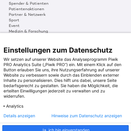
Spender & Patienten
Patientenaktionen
Partner & Netzwerk
Sport
Event
Medizin & Forschung
Organisation & Transparenz
DKMS Weltweit
Multimedia
Einstellungen zum Datenschutz
Social Media
Wir setzen auf unserer Website das Analyseprogramm Piwik
PRO Analytics Suite („Piwik PRO“) ein. Mit einem Klick auf den
Button erlauben Sie uns, ihre Nutzungserfahrung auf unserer
PRESSEINFOS
Website zu verbessern sowie durch das Einblenden externer
Inhalte zu personalisieren. Dies hilft uns dabei, unsere Seite
Fotos & Media
bedarfsgerecht zu gestalten. Sie haben die Möglichkeit, die
Digitale Pressemappen
erteilten Einwilligungen jederzeit zu verwalten und zu
Patientenaktionen
widerrufen.
Analytics
DKMS SPENDENKONTO
Details anzeigen
Hinweise zum Datenschutz anzeigen
DKMS Donor Center gGmbH
Ja, ich bin einverstanden
IBAN: DE64641500200000255556