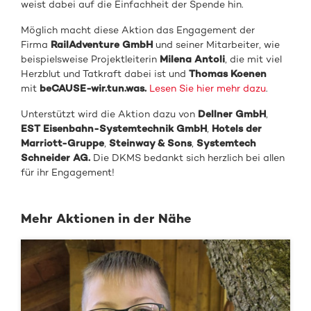
weist dabei auf die Einfachheit der Spende hin.
Möglich macht diese Aktion das Engagement der
Firma
RailAdventure GmbH
und seiner Mitarbeiter, wie
beispielsweise Projektleiterin
Milena Antoli
, die mit viel
Herzblut und Tatkraft dabei ist und
Thomas Koenen
mit
beCAUSE-wir.tun.was.
Lesen Sie hier mehr dazu
.
Unterstützt wird die Aktion dazu von
Dellner GmbH
,
EST Eisenbahn-Systemtechnik GmbH
,
Hotels der
Marriott-Gruppe
,
Steinway & Sons
,
Systemtech
Schneider AG.
Die DKMS bedankt sich herzlich bei allen
für ihr Engagement!
Mehr Aktionen in der Nähe