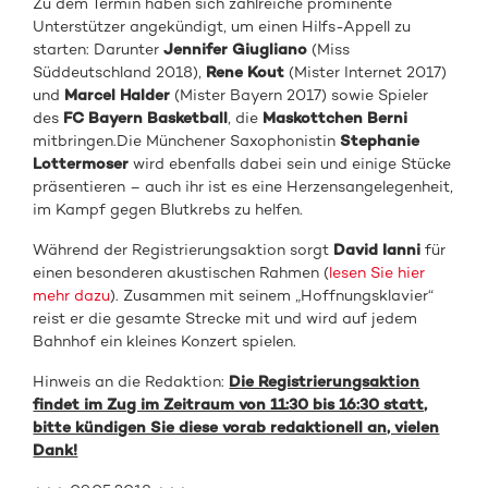
Zu dem Termin haben sich zahlreiche prominente
Unterstützer angekündigt, um einen Hilfs-Appell zu
starten: Darunter
Jennifer Giugliano
(Miss
Süddeutschland 2018),
Rene Kout
(Mister Internet 2017)
und
Marcel Halder
(Mister Bayern 2017) sowie Spieler
des
FC Bayern Basketball
, die
Maskottchen Berni
mitbringen.Die Münchener Saxophonistin
Stephanie
Lottermoser
wird ebenfalls dabei sein und einige Stücke
präsentieren – auch ihr ist es eine Herzensangelegenheit,
im Kampf gegen Blutkrebs zu helfen.
Während der Registrierungsaktion sorgt
David Ianni
für
einen besonderen akustischen Rahmen (
lesen Sie hier
mehr dazu
). Zusammen mit seinem „Hoffnungsklavier“
reist er die gesamte Strecke mit und wird auf jedem
Bahnhof ein kleines Konzert spielen.
Hinweis an die Redaktion:
Die Registrierungsaktion
findet im Zug im Zeitraum von 11:30 bis 16:30 statt,
bitte kündigen Sie diese vorab redaktionell an, vielen
Dank!