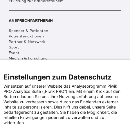
Erklärung zur Barrierefreiheit
ANSPRECHPARTNER:IN
Spender & Patienten
Patientenaktionen
Partner & Netzwerk
Sport
Event
Medizin & Forschung
Organisation & Transparenz
DKMS Weltweit
Multimedia
Einstellungen zum Datenschutz
Social Media
Wir setzen auf unserer Website das Analyseprogramm Piwik
PRO Analytics Suite („Piwik PRO“) ein. Mit einem Klick auf den
Button erlauben Sie uns, ihre Nutzungserfahrung auf unserer
PRESSEINFOS
Website zu verbessern sowie durch das Einblenden externer
Inhalte zu personalisieren. Dies hilft uns dabei, unsere Seite
Fotos & Media
bedarfsgerecht zu gestalten. Sie haben die Möglichkeit, die
Digitale Pressemappen
erteilten Einwilligungen jederzeit zu verwalten und zu
Patientenaktionen
widerrufen.