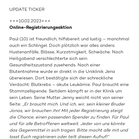
UPDATE TICKER
+++10.02.2023+++
Online-Registrierungsaktion
Paul (10) ist freundlich, hilfsbereit und lustig – manchmal
auch ein Schlingel. Doch plötzlich war alles anders:
Hustenanfälle, Blässe, Kurzatmigkeit, Schwäche. Nach
Heiligabend verschlechterte sich sein
Gesundheitszustand zusehends. Nach einer
Blutentnahme wurde er direkt in die Uniklinik Jena
überwiesen. Dort bestätigte sich der schreckliche
Verdacht: Blutkrebs – akute Leukämie. Paul braucht eine
Stammzellspende. Seitdem kämpft er in der Klinik um
sein Leben. Seine Mutter Jenny weicht nicht von seiner
Seite:
„Er braucht mich. Und ich, wir, sein kleiner Bruder
Jonas, wir brauchen ihn! Mit jeder Registrierung steigt
die Chance, einen passenden Spender zu finden. Für Paul
und für alle Betroffenen weltweit. Jeder von uns könnte
das Gegenmittel in sich tragen. Bitte macht alle mit und
lasst Euch registrieren oder teilt diesen Aufruf!“