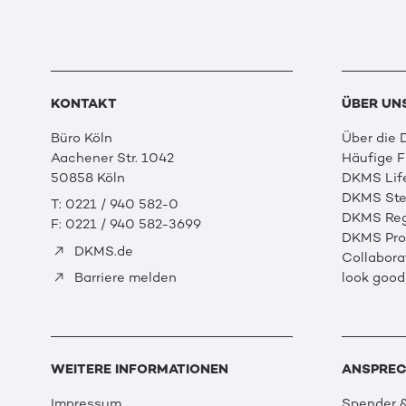
KONTAKT
ÜBER UN
Büro Köln
Über die
Aachener Str. 1042
Häufige 
50858 Köln
DKMS Lif
DKMS Ste
T: 0221 / 940 582-0
DKMS Reg
F: 0221 / 940 582-3699
DKMS Prof
DKMS.de
Collabora
look good
Barriere melden
WEITERE INFORMATIONEN
ANSPREC
Impressum
Spender &