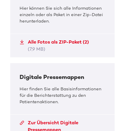
Hier können Sie sich alle Informationen
einzeln oder als Paket in einer Zip-Datei
herunterladen.
DKMS Pressefoto
BARMER 2. Basketball Bundesliga
Alle Fotos als ZIP-Paket (2)
ruft zur Registrierung bei der
(7,9 MB)
DKMS auf
Moritz Schneider während eines Spiels der BSW
Sixers
Digitale Pressemappen
JPG, 5,3 MB
Hier finden Sie alle Basisinformationen
für die Berichterstattung zu den
Patientenaktionen.
Zur Übersicht Digitale
Pressemappen