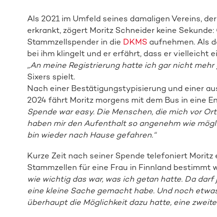
Als 2021 im Umfeld seines damaligen Vereins, der
erkrankt, zögert Moritz Schneider keine Sekunde:
Stammzellspender in die
DKMS
aufnehmen. Als da
bei ihm klingelt und er erfährt, dass er vielleicht
„An meine Registrierung hatte ich gar nicht mehr
Sixers spielt.
Nach einer Bestätigungstypisierung und einer aus
2024 fährt Moritz morgens mit dem Bus in eine En
Spende war easy. Die Menschen, die mich vor Or
haben mir den Aufenthalt so angenehm wie mögli
bin wieder nach Hause gefahren.“
Kurze Zeit nach seiner Spende telefoniert Moritz 
Stammzellen für eine Frau in Finnland bestimmt 
wie wichtig das war, was ich getan hatte. Da darf
eine kleine Sache gemacht habe. Und noch etwas 
überhaupt die Möglichkeit dazu hatte, eine zwei