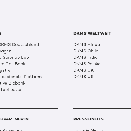
S
DKMS WELTWEIT
 DKMS Deutschland
DKMS Africa
Fragen
DKMS Chile
e Science Lab
DKMS India
m Cell Bank
DKMS Polska
istry
DKMS UK
essionals' Platform
DKMS US
tive Biobank
 feel better
HPARTNER:IN
PRESSEINFOS
 Patienten
Fotos & Media