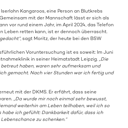
 Iserlohn Kangaroos, eine Person an Blutkrebs
Spender:in werden
 Gemeinsam mit der Mannschaft lässt er sich als
nn vor rund einem Jahr, im April 2024, das Telefon
 ein Leben retten kann, ist er dennoch überrascht.
 gedacht“
, sagt Moritz, der heute bei den BSW
führlichen Voruntersuchung ist es soweit: Im Juni
tnahmeklinik in seiner Heimatstadt Leipzig.
„Die
t betreut haben, waren sehr aufmerksam und
ch gemacht. Nach vier Stunden war ich fertig und
erneut mit der DKMS. Er erfährt, dass seine
waren.
„Da wurde mir noch einmal sehr bewusst,
 jemand weiterhin am Leben teilhaben, weil ich so
habe ich gefühlt: Dankbarkeit dafür, dass ich
te Lebenschance zu schenken.“