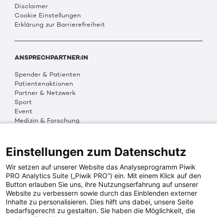
Disclaimer
Cookie Einstellungen
Erklärung zur Barrierefreiheit
ANSPRECHPARTNER:IN
Spender & Patienten
Patientenaktionen
Partner & Netzwerk
Sport
Event
Medizin & Forschung
Organisation & Transparenz
DKMS Weltweit
Multimedia
Einstellungen zum Datenschutz
Social Media
Wir setzen auf unserer Website das Analyseprogramm Piwik
PRO Analytics Suite („Piwik PRO“) ein. Mit einem Klick auf den
Button erlauben Sie uns, ihre Nutzungserfahrung auf unserer
PRESSEINFOS
Website zu verbessern sowie durch das Einblenden externer
Inhalte zu personalisieren. Dies hilft uns dabei, unsere Seite
Fotos & Media
bedarfsgerecht zu gestalten. Sie haben die Möglichkeit, die
Digitale Pressemappen