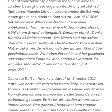
einer Stammzelltransplantation möglich, in einigen
Ländern beträgt diese sogenannte „Anonymitätsfrist“
fünf Jahre. Manche Länder, beispielsweise die Schweiz,
lassen gar keinen direkten Kontakt zu.
„Am 19.12.2019
bekam ich eine Whatsapp Nachricht von einer
unbekannten Nummer mit einem Video, in dem Hannah
fröhlich am Strand entlangläuft. Darunter stand: „Danke
für alles <3 Deine Hannah“. Die Tränen sind mir sofort
über das Gesicht geströmt. Die Nachricht kam von ihrer
Mutter Julia, mit der ich danach den ganzen Abend über
geschrieben habe. Wir haben Fotos hin und her geschickt
und somit einen Eindruck voneinander bekommen. Es
war alles sehr vertraut und hat sich einfach gut
angefühlt.“
Das erste Treffen fand kurz darauf an Silvester 2019
statt.
„Ich hätte mir keinen besseren Zeitpunkt vorstellen
können. So konnten wir gemeinsam ins neue Jahr starten.
Hannah und ich sind uns von der ersten Sekunde an sehr
verbunden gewesen. Es ist so, als würden wir uns schon
immer kennen. Den ganzen Abend über kam Hannah
immer wieder zu mir auf den Schoß und spielte mit mir.