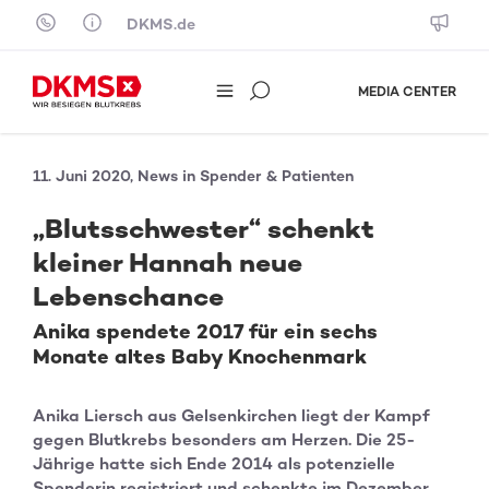
Skip to content
DKMS.de
MEDIA CENTER
11. Juni 2020, News in Spender & Patienten
„Blutsschwester“ schenkt
kleiner Hannah neue
Lebenschance
Anika spendete 2017 für ein sechs
Monate altes Baby Knochenmark
Anika Liersch aus Gelsenkirchen liegt der Kampf
gegen Blutkrebs besonders am Herzen. Die 25-
Jährige hatte sich Ende 2014 als potenzielle
Spenderin registriert und schenkte im Dezember