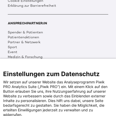
Cookie Einstellungen
Erklärung zur Barrierefreiheit
ANSPRECHPARTNER:IN
Spender & Patienten
Patientenaktionen
Partner & Netzwerk
Sport
Event
Medizin & Forschung
Organisation & Transparenz
DKMS Weltweit
Multimedia
Einstellungen zum Datenschutz
Social Media
Wir setzen auf unserer Website das Analyseprogramm Piwik
PRO Analytics Suite („Piwik PRO“) ein. Mit einem Klick auf den
Button erlauben Sie uns, ihre Nutzungserfahrung auf unserer
PRESSEINFOS
Website zu verbessern sowie durch das Einblenden externer
Inhalte zu personalisieren. Dies hilft uns dabei, unsere Seite
Fotos & Media
bedarfsgerecht zu gestalten. Sie haben die Möglichkeit, die
Digitale Pressemappen
erteilten Einwilligungen jederzeit zu verwalten und zu
Patientenaktionen
widerrufen.