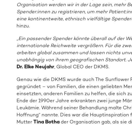
Organisation werden wir in der Lage sein, mehr 
Spender:innen zu registrieren, um mehr Patient:inn
eine kontinentweite, ethnisch vielfältige Spende
hinzu.
„
Ein passender Spender könnte überall auf der Wel
internationale Reichweite vergrößern. Für die zw
arbeiten global zusammen und lassen nichts unve
unabhängig von ihrem geografischen Standort. J
Dr. Elke Neujahr
, Global CEO der DKMS.
Genau wie die DKMS wurde auch The Sunflower F
gegründet – von Familien, die einen geliebten Me
einsetzten, anderen Familien zu helfen, die sich z
Ende der 1990er Jahre erkrankten zwei junge Mä
Leukämie. Während seiner Behandlung malte Chris
Hoffnung“ nannte. Dies war die Hauptinspiration
Mutter
Tina Botha
der Organisation gab, als sie d