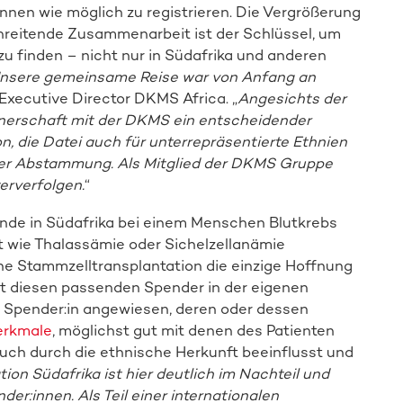
innen wie möglich zu registrieren. Die Vergrößerung
hreitende Zusammenarbeit ist der Schlüssel, um
zu finden – nicht nur in Südafrika und anderen
nsere gemeinsame Reise war von Anfang an
 Executive Director DKMS Africa. „
Angesichts der
nerschaft mit der DKMS ein entscheidender
n, die Datei auch für unterrepräsentierte Ethnien
her Abstammung. Als Mitglied der DKMS Gruppe
erverfolgen.
“
unde in Südafrika bei einem Menschen Blutkrebs
t wie Thalassämie oder Sichelzellanämie
 eine Stammzelltransplantation die einzige Hoffnung
ndet diesen passenden Spender in der eigenen
:n Spender:in angewiesen, deren oder dessen
rkmale
, möglichst gut mit denen des Patienten
h durch die ethnische Herkunft beeinflusst und
on Südafrika ist hier deutlich im Nachteil und
er:innen. Als Teil einer internationalen