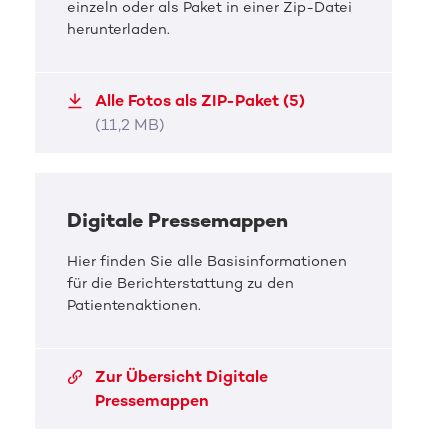
einzeln oder als Paket in einer Zip-Datei
DKMS Africa
DKM
herunterladen.
Musikalische Unterstützung beim Start von DKMS
Beweg
Africa durch die Marimba Band
Spend
Alle Fotos als ZIP-Paket (5)
JPG, 2,5 MB
JPG, 
(11,2 MB)
Digitale Pressemappen
Hier finden Sie alle Basisinformationen
für die Berichterstattung zu den
Patientenaktionen.
Zur Übersicht Digitale
Pressemappen