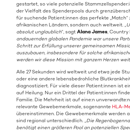
gestartet, so viele potenzielle Stammzellspender:
der Vielfalt des Spenderpools durch grenzübersc
für suchende Patient:innen das perfekte „Match“ 
afrikanischen Ländern, sondern auch weltweit. „
U
absolut unglaublich
“, sagt
Alana James
, Country
andauernden globalen Pandemie war unsere Part
Schritt zur Erfüllung unserer gemeinsamen Missio
auszubauen, insbesondere für solche afrikanisc
werden wir diese Mission mit ganzem Herzen weit
Alle 27 Sekunden wird weltweit und etwa jede St
oder eine andere lebensbedrohliche Blutkrankhei
diagnostiziert. Für viele dieser Patient:innen ist
auf Heilung. Nur ein Drittel der Patient:innen fi
Familie. Die Mehrheit ist auf eine:n unverwandte
relevante Gewebemerkmale, sogenannte
HLA-Me
übereinstimmen. Die Gewebemerkmale werden auc
sind regional unterschiedlich. „
Die Regenbogennati
benötigt einen größeren Pool an potenziellen Spend