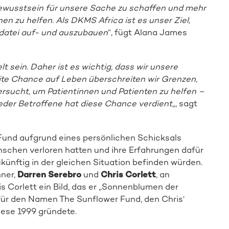
Bewusstsein für unsere Sache zu schaffen und mehr
en zu helfen. Als DKMS Africa ist es unser Ziel,
rdatei auf- und auszubauen
“, fügt Alana James
t sein. Daher ist es wichtig, dass wir unsere
eite Chance auf Leben überschreiten wir Grenzen,
rsucht, um Patientinnen und Patienten zu helfen –
eder Betroffene hat diese Chance verdient
„, sagt
und aufgrund eines persönlichen Schicksals
nschen verloren hatten und ihre Erfahrungen dafür
ukünftig in der gleichen Situation befinden würden.
nner,
Darren Serebro
und
Chris Corlett
, an
 Corlett ein Bild, das er „Sonnenblumen der
 für den Namen The Sunflower Fund, den Chris‘
iese 1999 gründete.