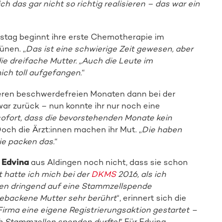
ch das gar nicht so richtig realisieren – das war ein
Spender:in werden
tstag beginnt ihre erste Chemotherapie im
ünen. „
Das ist eine schwierige Zeit gewesen, aber
die dreifache Mutter. „Auch die Leute im
ch toll aufgefangen.
“
eren beschwerdefreien Monaten dann bei der
r zurück – nun konnte ihr nur noch eine
sofort, dass die bevorstehenden Monate kein
Doch die Ärzt:innen machen ihr Mut. „
Die haben
ie packen das.
“
n
Edvina
aus Aldingen noch nicht, dass sie schon
t hatte ich mich bei der
DKMS
2016, als ich
hen dringend auf eine Stammzellspende
gebackene Mutter sehr berührt
“, erinnert sich die
Firma eine eigene Registrierungsaktion gestartet –
h Stammzellen spenden durfte!
“ Für Edvina