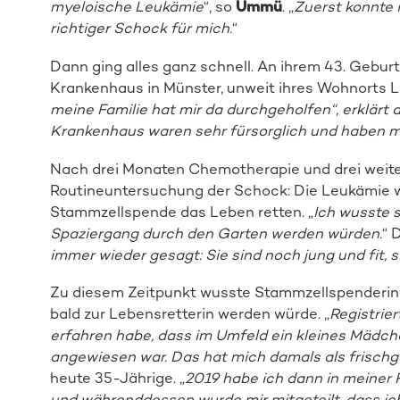
myeloische Leukämie
“, so
Ümmü
. „
Zuerst konnte i
richtiger Schock für mich.
“
Dann ging alles ganz schnell. An ihrem 43. Gebur
Krankenhaus in Münster, unweit ihres Wohnorts L
meine Familie hat mir da durchgeholfen“, erklärt 
Krankenhaus waren sehr fürsorglich und haben mi
Nach drei Monaten Chemotherapie und drei weit
Routineuntersuchung der Schock: Die Leukämie wa
Stammzellspende das Leben retten. „
Ich wusste 
Spaziergang durch den Garten werden würden.
“ 
immer wieder gesagt: Sie sind noch jung und fit, s
Zu diesem Zeitpunkt wusste Stammzellspenderi
bald zur Lebensretterin werden würde. „
Registrier
erfahren habe, dass im Umfeld ein kleines Mädc
angewiesen war. Das hat mich damals als frisch
heute 35-Jährige. „
2019 habe ich dann in meiner 
und währenddessen wurde mir mitgeteilt, dass ic