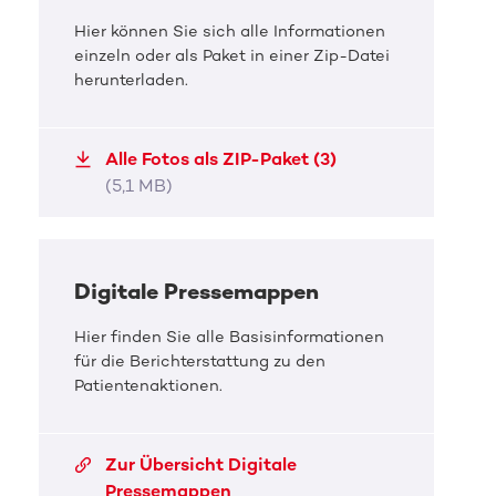
Hier können Sie sich alle Informationen
DKMS Pressefoto
einzeln oder als Paket in einer Zip-Datei
herunterladen.
„Wenn sie nicht gespendet hätte,
wäre ich nicht hier“
Alle Fotos als ZIP-Paket (3)
Edvina (r.) zu Besuch bei Ümmü (m.) und ihren
(5,1 MB)
Söhnen in Lünen
JPG, 1,6 MB
Digitale Pressemappen
Hier finden Sie alle Basisinformationen
für die Berichterstattung zu den
Patientenaktionen.
Zur Übersicht Digitale
Pressemappen