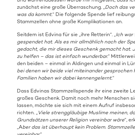
zunächst eine große Überraschung. „
Doch das ver
was da kommt.
“ Die folgende Spende lief reibu
Stammzellen ohne große Komplikationen an.
Seitdem ist Edvina für sie „ihre Retterin“. „
Ich war
gespendet hat. Als es mir allmählich nach der Sp
gedacht, die mir dieses Geschenk gemacht hat. 
zu helfen – das ist einfach wunderbar.
“ Mittlerwe
den beiden – einmal in Aldingen und einmal in Lün
bei denen wir beide viel miteinander gesprochen
Familien haben wir dabei kennengelernt.
“
Dass Edvinas Stammzellspende ihr eine zweite L
großes Geschenk. Damit noch mehr Menschen sich
lassen, möchte sie sich mit einem Aufruf insbe
richten. „
Viele strenggläubige Muslime meinen, d
Grundsätzen unserer Religion vereinbar wäre
“, e
„A
ber das ist überhaupt kein Problem. Stammzell
vereinbar.
“