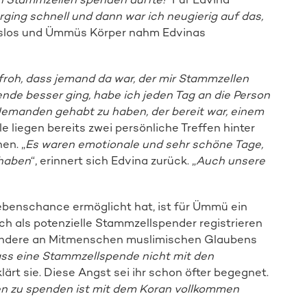
ging schnell und dann war ich neugierig auf das,
ngslos und Ümmüs Körper nahm Edvinas
 froh, dass jemand da war, der mir Stammzellen
ende besser ging, habe ich jeden Tag an die Person
Jemanden gehabt zu haben, der bereit war, einem
ile liegen bereits zwei persönliche Treffen hinter
en. „
Es waren emotionale und sehr schöne Tage,
 haben
“, erinnert sich Edvina zurück. „
Auch unsere
ebenschance ermöglicht hat, ist für Ümmü ein
 als potenzielle Stammzellspender registrieren
sondere an Mitmenschen muslimischen Glaubens
ass eine Stammzellspende nicht mit den
rklärt sie. Diese Angst sei ihr schon öfter begegnet.
en zu spenden ist mit dem Koran vollkommen