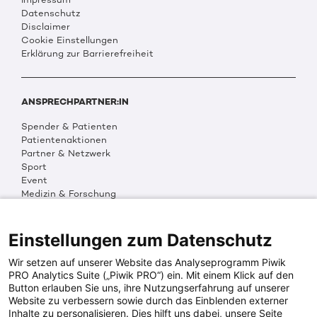
Datenschutz
Disclaimer
Cookie Einstellungen
Erklärung zur Barrierefreiheit
ANSPRECHPARTNER:IN
Spender & Patienten
Patientenaktionen
Partner & Netzwerk
Sport
Event
Medizin & Forschung
Organisation & Transparenz
DKMS Weltweit
Multimedia
Einstellungen zum Datenschutz
Social Media
Wir setzen auf unserer Website das Analyseprogramm Piwik
PRO Analytics Suite („Piwik PRO“) ein. Mit einem Klick auf den
Button erlauben Sie uns, ihre Nutzungserfahrung auf unserer
PRESSEINFOS
Website zu verbessern sowie durch das Einblenden externer
Inhalte zu personalisieren. Dies hilft uns dabei, unsere Seite